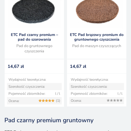
ETC Pad czarny premium –
ETC Pad brązowy premium do
pad do szorowania
gruntownego czyszczenia
Pad do gruntownego
Pad do maszyn czyszczących
czyszczenia
14,67
zł
14,67
zł
Wydajność teoretyczna:
Wydajność teoretyczna:
Szerokość czyszczenia:
Szerokość czyszczenia:
Pojemność zbiorników:
l / l
Pojemność zbiorników:
l / l
(1)
Ocena:
Ocena:
Pad czarny premium gruntowny