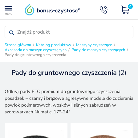
0
MENU
Strona główna
/
Katalog produktów
/
Maszyny czyszczące
/
Akcesoria do maszyn czyszczących
/
Pady do maszyn czyszczących
/
Pady do gruntownego czyszczenia
Pady do gruntownego czyszczenia
(2)
PADY DO MASZYN CZYSZCZĄCYCH
Odkryj pady ETC premium do gruntownego czyszczenia
posadzek – czarny i brązowe agresywne modele do zdzierania
powłok polimerowych, wosków i silnych zabrudzeń w
szorowarkach Numatic, 17"-24"