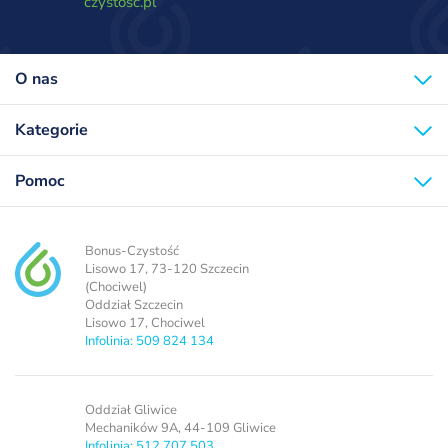
czystosc.pl
O nas
Kategorie
Pomoc
Bonus-Czystość
Lisowo 17, 73-120 Szczecin
(Chociwel)
Oddział Szczecin
Lisowo 17, Chociwel
Infolinia: 509 824 134
Oddział Gliwice
Mechaników 9A, 44-109 Gliwice
Infolinia: 512 707 503