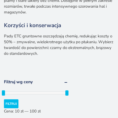
plamy i stare lakiery bez chemii. Dostępne w pełnym zakresie
rozmiarów, trwałe podczas intensywnego szorowania hal i
magazynów.
Korzyści i konserwacja
Pady ETC gruntowne oszczędzają chemię, redukując koszty o
50% – zmywalne, wielokrotnego użytku po płukaniu. Wybierz
twardość do powierzchni: czarny do ekstremalnych, brązowy
do standardowych.
Filtruj wg ceny
Cena
Cena
FILTRUJ
min.
maks.
Cena:
10 zł
—
100 zł