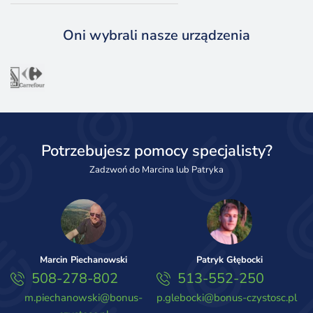
Oni wybrali nasze urządzenia
Potrzebujesz pomocy specjalisty?
Zadzwoń do Marcina lub Patryka
Marcin Piechanowski
Patryk Głębocki
508-278-802
513-552-250
m.piechanowski@bonus-
p.glebocki@bonus-czystosc.pl