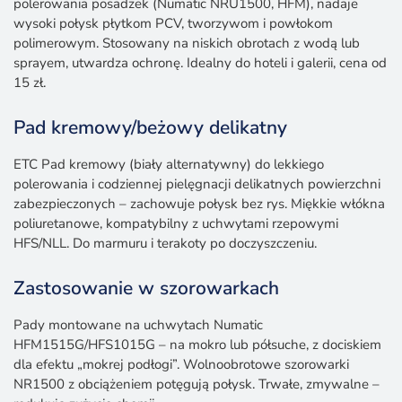
polerowania posadzek (Numatic NRU1500, HFM), nadaje
wysoki połysk płytkom PCV, tworzywom i powłokom
polimerowym. Stosowany na niskich obrotach z wodą lub
sprayem, utwardza ochronę. Idealny do hoteli i galerii, cena od
15 zł.
Pad kremowy/beżowy delikatny
ETC Pad kremowy (biały alternatywny) do lekkiego
polerowania i codziennej pielęgnacji delikatnych powierzchni
zabezpieczonych – zachowuje połysk bez rys. Miękkie włókna
poliuretanowe, kompatybilny z uchwytami rzepowymi
HFS/NLL. Do marmuru i terakoty po doczyszczeniu.
Zastosowanie w szorowarkach
Pady montowane na uchwytach Numatic
HFM1515G/HFS1015G – na mokro lub półsuche, z dociskiem
dla efektu „mokrej podłogi”. Wolnoobrotowe szorowarki
NR1500 z obciążeniem potęgują połysk. Trwałe, zmywalne –