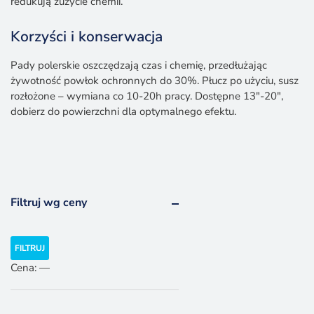
redukują zużycie chemii.
Korzyści i konserwacja
Pady polerskie oszczędzają czas i chemię, przedłużając
żywotność powłok ochronnych do 30%. Płucz po użyciu, susz
rozłożone – wymiana co 10-20h pracy. Dostępne 13″-20″,
dobierz do powierzchni dla optymalnego efektu.
Filtruj wg ceny
Cena
Cena
FILTRUJ
min.
maks.
Cena:
—