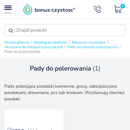
0
MENU
Strona główna
/
Katalog produktów
/
Maszyny czyszczące
/
Akcesoria do maszyn czyszczących
/
Pady do maszyn czyszczących
/
Pady do polerowania
Pady do polerowania
(1)
PADY DO MASZYN CZYSZCZĄCYCH
Pady polerujące posadzki kamienne, gresy, zabezpieczone
powłokami, drewniane, pcv lub linoleum. Wyrównują również
powłoki