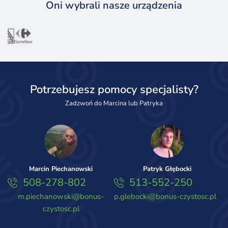
Oni wybrali nasze urządzenia
Potrzebujesz pomocy specjalisty?
Zadzwoń do Marcina lub Patryka
Marcin Piechanowski
Patryk Głębocki
508-278-802
513-552-250
m.piechanowski@bonus-
p.glebocki@bonus-czystosc.pl
czystosc.pl