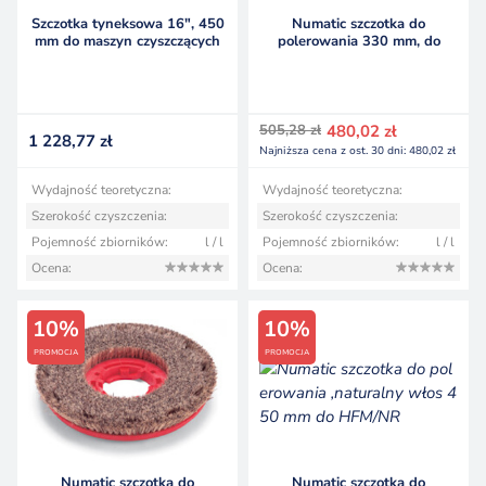
Szczotka tyneksowa 16″, 450
Numatic szczotka do
mm do maszyn czyszczących
polerowania 330 mm, do
Numatic
NLL332
Pierwotna
Aktualna
505,28
zł
480,02
zł
1 228,77
zł
cena
cena
Najniższa cena z ost. 30 dni:
480,02
zł
wynosiła:
wynosi:
505,28 zł.
480,02 zł.
Wydajność teoretyczna:
Wydajność teoretyczna:
Szerokość czyszczenia:
Szerokość czyszczenia:
Pojemność zbiorników:
l / l
Pojemność zbiorników:
l / l
Ocena:
Ocena:
10%
10%
PROMOCJA
PROMOCJA
Numatic szczotka do
Numatic szczotka do