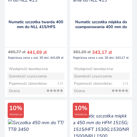
Numatic szczotka twarda 400
Numatic szczotka miękka do
mm do NLL 415/HFS
szamponowania 400 mm do
1015G;1015
NLL 415/HFS 1015G;1015
Pierwotna
Aktualna
Pierwotna
Aktualna
490,77
zł
441,69
zł
381,30
zł
343,17
zł
cena
cena
cena
cena
Najniższa cena z ost. 30 dni:
441,69
zł
Najniższa cena z ost. 30 dni:
343,17
zł
wynosiła:
wynosi:
wynosiła:
wynosi:
490,77 zł.
441,69 zł.
381,30 zł.
343,17 zł.
Wydajność teoretyczna:
Wydajność teoretyczna:
Szerokość czyszczenia:
Szerokość czyszczenia:
Pojemność zbiorników:
l / l
Pojemność zbiorników:
l / l
Ocena:
Ocena:
10%
10%
PROMOCJA
PROMOCJA