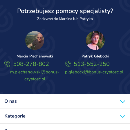
Potrzebujesz pomocy specjalisty?
Zadzwoń do Marcina lub Patryka
Marcin Piechanowski
Patryk Głębocki
508-278-802
513-552-250
m.piechanowski@bonus-
p.glebocki@bonus-czystosc.pl
czystosc.pl
O nas
Kategorie