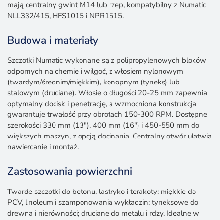
mają centralny gwint M14 lub rzep, kompatybilny z Numatic
NLL332/415, HFS1015 i NPR1515.
Budowa i materiały
Szczotki Numatic wykonane są z polipropylenowych bloków
odpornych na chemie i wilgoć, z włosiem nylonowym
(twardym/średnim/miękkim), konopnym (tyneks) lub
stalowym (druciane). Włosie o długości 20-25 mm zapewnia
optymalny docisk i penetrację, a wzmocniona konstrukcja
gwarantuje trwałość przy obrotach 150-300 RPM. Dostępne
szerokości 330 mm (13″), 400 mm (16″) i 450-550 mm do
większych maszyn, z opcją docinania. Centralny otwór ułatwia
nawiercanie i montaż.
Zastosowania powierzchni
Twarde szczotki do betonu, lastryko i terakoty; miękkie do
PCV, linoleum i szamponowania wykładzin; tyneksowe do
drewna i nierówności; druciane do metalu i rdzy. Idealne w