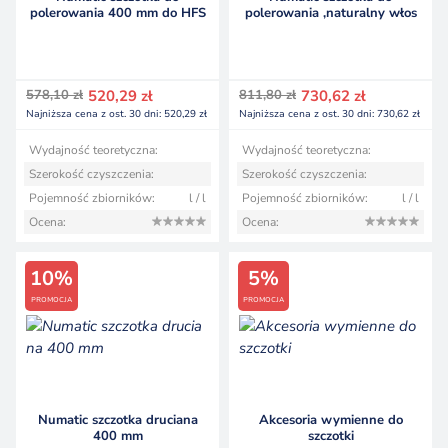
polerowania 400 mm do HFS
polerowania ,naturalny włos
1015
450 mm do HFM/NR
Pierwotna
Aktualna
Pierwotna
Aktualna
578,10
zł
520,29
zł
811,80
zł
730,62
zł
cena
cena
cena
cena
Najniższa cena z ost. 30 dni:
520,29
zł
Najniższa cena z ost. 30 dni:
730,62
zł
wynosiła:
wynosi:
wynosiła:
wynosi:
578,10 zł.
520,29 zł.
811,80 zł.
730,62 zł.
Wydajność teoretyczna:
Wydajność teoretyczna:
Szerokość czyszczenia:
Szerokość czyszczenia:
Pojemność zbiorników:
l / l
Pojemność zbiorników:
l / l
Ocena:
Ocena:
10%
5%
PROMOCJA
PROMOCJA
Numatic szczotka druciana
Akcesoria wymienne do
400 mm
szczotki