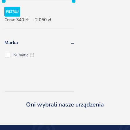
Cena
Cena
FILTRUJ
min.
maks.
Cena:
340 zł
—
2 050 zł
Marka
Numatic
1
Oni wybrali nasze urządzenia