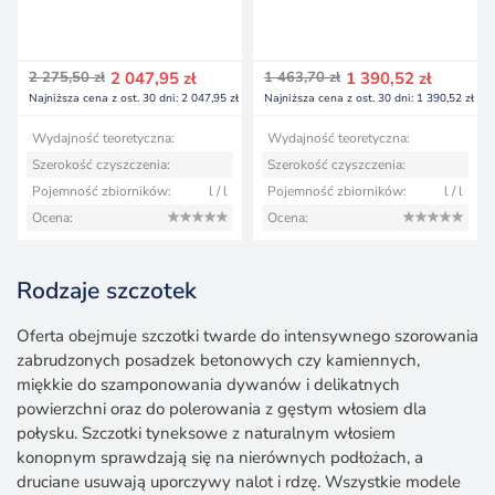
Pierwotna
Aktualna
Pierwotna
Aktualna
2 275,50
zł
2 047,95
zł
1 463,70
zł
1 390,52
zł
cena
cena
cena
cena
Najniższa cena z ost. 30 dni:
2 047,95
zł
Najniższa cena z ost. 30 dni:
1 390,52
zł
wynosiła:
wynosi:
wynosiła:
wynosi:
2 275,50 zł.
2 047,95 zł.
1 463,70 zł.
1 390,52 zł.
Wydajność teoretyczna:
Wydajność teoretyczna:
Szerokość czyszczenia:
Szerokość czyszczenia:
Pojemność zbiorników:
l / l
Pojemność zbiorników:
l / l
Ocena:
Ocena:
Rodzaje szczotek
Oferta obejmuje szczotki twarde do intensywnego szorowania
zabrudzonych posadzek betonowych czy kamiennych,
miękkie do szamponowania dywanów i delikatnych
powierzchni oraz do polerowania z gęstym włosiem dla
połysku. Szczotki tyneksowe z naturalnym włosiem
konopnym sprawdzają się na nierównych podłożach, a
druciane usuwają uporczywy nalot i rdzę. Wszystkie modele