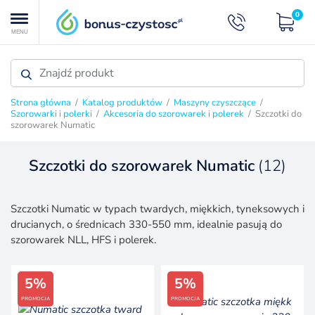
0
MENU
Strona główna
/
Katalog produktów
/
Maszyny czyszczące
/
Szorowarki i polerki
/
Akcesoria do szorowarek i polerek
/ Szczotki do
szorowarek Numatic
Szczotki do szorowarek Numatic
(12)
AKCESORIA DO SZOROWAREK I POLEREK
Szczotki Numatic w typach twardych, miękkich, tyneksowych i
drucianych, o średnicach 330-550 mm, idealnie pasują do
szorowarek NLL, HFS i polerek.
5%
5%
PROMOCJA
PROMOCJA