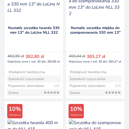
Numatic szczotka twarda 330
Numatic szczotka miękka do
mm 13″ do LoLine NLL 332
szamponowania 330 mm 13″
do LoLine NLL 332
Pierwotna
Aktualna
Pierwotna
Aktualna
402,95
zł
382,80
zł
403,44
zł
383,27
zł
cena
cena
cena
cena
Najniższa cena z ost. 30 dni:
382,80
zł
Najniższa cena z ost. 30 dni:
383,27
zł
wynosiła:
wynosi:
wynosiła:
wynosi:
402,95 zł.
382,80 zł.
403,44 zł.
383,27 zł.
Wydajność teoretyczna:
Wydajność teoretyczna:
Szerokość czyszczenia:
Szerokość czyszczenia:
Pojemność zbiorników:
l / l
Pojemność zbiorników:
l / l
Ocena:
Ocena:
10%
10%
PROMOCJA
PROMOCJA