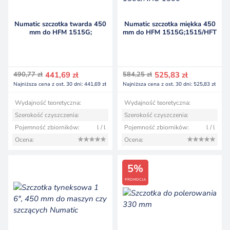
Numatic szczotka twarda 450
Numatic szczotka miękka 450
mm do HFM 1515G;
mm do HFM 1515G;1515/HFT
1515/HFT 1530G;1530/NR
1530G;1530/NR 1500/NRU
1500
1500
Pierwotna
Aktualna
Pierwotna
Aktualna
490,77
zł
441,69
zł
584,25
zł
525,83
zł
cena
cena
cena
cena
Najniższa cena z ost. 30 dni:
441,69
zł
Najniższa cena z ost. 30 dni:
525,83
zł
wynosiła:
wynosi:
wynosiła:
wynosi:
490,77 zł.
441,69 zł.
584,25 zł.
525,83 zł.
Wydajność teoretyczna:
Wydajność teoretyczna:
Szerokość czyszczenia:
Szerokość czyszczenia:
Pojemność zbiorników:
l / l
Pojemność zbiorników:
l / l
Ocena:
Ocena:
5%
PROMOCJA