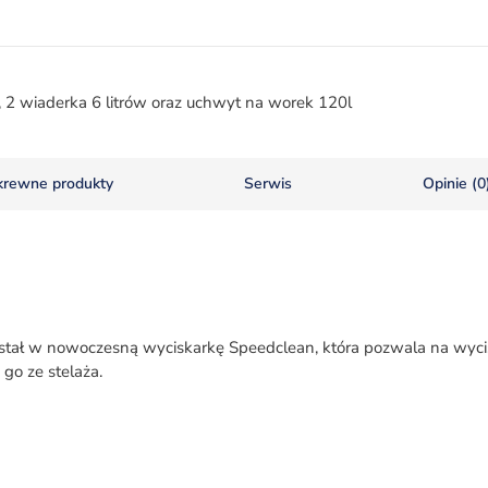
i, 2 wiaderka 6 litrów oraz uchwyt na worek 120l
krewne produkty
Serwis
Opinie (0
tał w nowoczesną wyciskarkę Speedclean, która pozwala na wyciś
go ze stelaża.