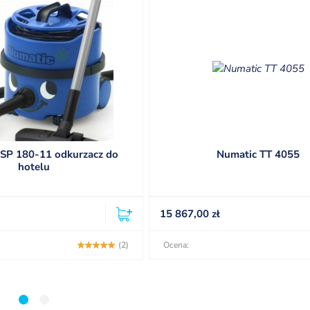
SP 180-11 odkurzacz do
Numatic TT 4055
hotelu
15 867,00
zł
(2)
Ocena:
1
2