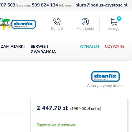
707 503
509 824 134
biuro@bonus-czystosc.pl
Szczecin:
lub email:
0
Kontakt
Moje konto
Koszyk
ZAMIATARKI
SERWIS I
WYNAJEM
UŻYWANE
GWARANCJA
Autoryzowany dealer
2 447,70
zł
(1990,00 zł netto)
Darmowa dostawa!