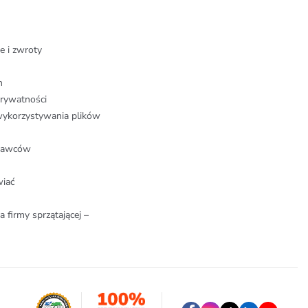
e i zwroty
n
prywatności
wykorzystywania plików
stawców
wiać
a firmy sprzątającej –