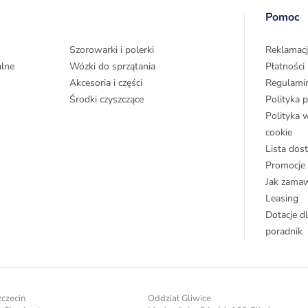
Pomoc
Szorowarki i polerki
Reklamacj
alne
Wózki do sprzątania
Płatności
Akcesoria i części
Regulami
Środki czyszczące
Polityka 
Polityka 
cookie
Lista do
Promocje
Jak zama
Leasing
Dotacje dl
poradnik
zczecin
Oddział Gliwice