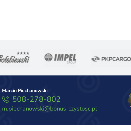
Marcin Piechanowski
508-278-802
m.piechanowski@bonus-czystosc.pl