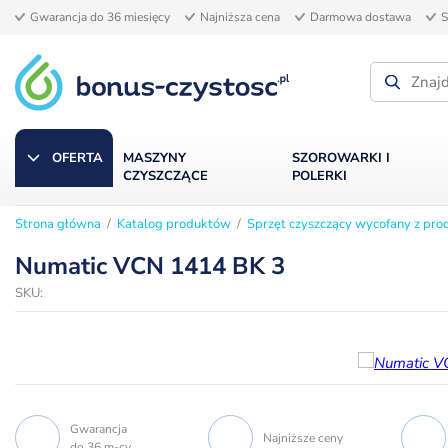
Gwarancja do 36 miesięcy
Najniższa cena
Darmowa dostawa
S
OFERTA
MASZYNY
SZOROWARKI I
CZYSZCZĄCE
POLERKI
Strona główna
/
Katalog produktów
/
Sprzęt czyszczący wycofany z prod
SPRZĘT CZYSZCZĄCY WYCOFANY Z PRODUKCJI
Numatic VCN 1414 BK 3
SKU:
Gwarancja
Najniższe ceny
do 36 m-cy