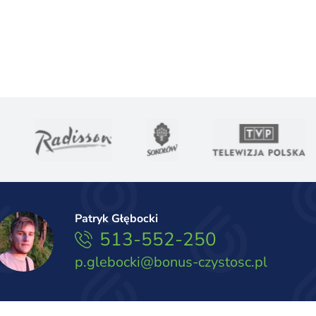
Patryk Głębocki
513-552-250
p.glebocki@bonus-czystosc.pl