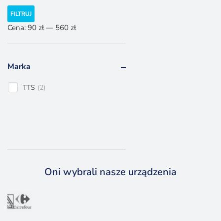
Cena
Cena
FILTRUJ
min.
maks.
Cena:
90 zł
—
560 zł
Marka
TTS
2
Oni wybrali nasze urządzenia