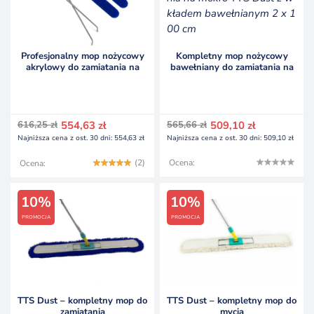
Profesjonalny mop nożycowy
Kompletny mop nożycowy
akrylowy do zamiatania na
bawełniany do zamiatania na
sucho TTS DUST
mokro TTS DUST
Pierwotna
Aktualna
Pierwotna
Aktualna
616,25
zł
554,63
zł
565,66
zł
509,10
zł
cena
cena
cena
cena
Najniższa cena z ost. 30 dni:
554,63
zł
Najniższa cena z ost. 30 dni:
509,10
zł
wynosiła:
wynosi:
wynosiła:
wynosi:
616,25 zł.
554,63 zł.
565,66 zł.
509,10 zł.
(2)
Ocena:
Ocena:
10%
10%
PROMOCJA
PROMOCJA
TTS Dust – kompletny mop do
TTS Dust – kompletny mop do
zamiatania
mycia