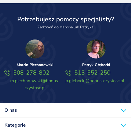
Potrzebujesz pomocy specjalisty?
Zadzwoń do Marcina lub Patryka
Marcin Piechanowski
Patryk Głębocki
508-278-802
513-552-250
m.piechanowski@bonus-
p.glebocki@bonus-czystosc.pl
czystosc.pl
O nas
Kategorie