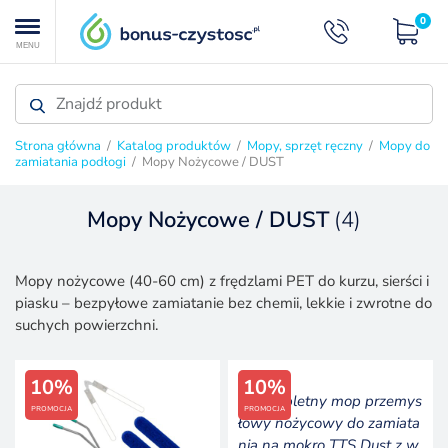
0
MENU
Strona główna
/
Katalog produktów
/
Mopy, sprzęt ręczny
/
Mopy do
zamiatania podłogi
/ Mopy Nożycowe / DUST
Mopy Nożycowe / DUST
(4)
MOPY DO ZAMIATANIA PODŁOGI
Mopy nożycowe (40-60 cm) z frędzlami PET do kurzu, sierści i
piasku – bezpyłowe zamiatanie bez chemii, lekkie i zwrotne do
suchych powierzchni.
10%
10%
PROMOCJA
PROMOCJA