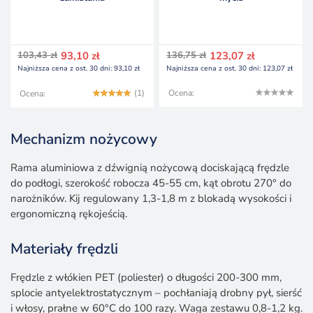
103,43
zł
93,10
zł
136,75
zł
123,07
zł
Najniższa cena z ost. 30 dni:
93,10
zł
Najniższa cena z ost. 30 dni:
123,07
zł
(1)
Ocena:
Ocena:
Mechanizm nożycowy
Rama aluminiowa z dźwignią nożycową dociskającą frędzle
do podłogi, szerokość robocza 45-55 cm, kąt obrotu 270° do
narożników. Kij regulowany 1,3-1,8 m z blokadą wysokości i
ergonomiczną rękojeścią.
Materiały frędzli
Frędzle z włókien PET (poliester) o długości 200-300 mm,
splocie antyelektrostatycznym – pochłaniają drobny pył, sierść
i włosy, prałne w 60°C do 100 razy. Waga zestawu 0,8-1,2 kg.