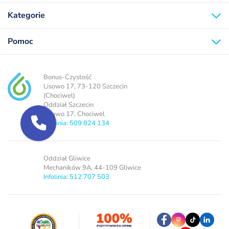
Kategorie
Pomoc
Bonus-Czystość
Lisowo 17, 73-120 Szczecin
(Chociwel)
Oddział Szczecin
Lisowo 17, Chociwel
Infolinia: 509 824 134
Oddział Gliwice
Mechaników 9A, 44-109 Gliwice
Infolinia: 512 707 503