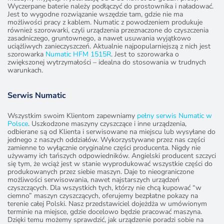
Wyczerpane baterie należy podłączyć do prostownika i naładować.
Jest to wygodne rozwiązanie wszędzie tam, gdzie nie ma
możliwości pracy z kablem. Numatic z powodzeniem produkuje
również szorowarki, czyli urządzenia przeznaczone do czyszczenia
zasadniczego, gruntownego, a nawet usuwania wyjątkowo
uciążliwych zanieczyszczeń. Aktualnie najpopularniejszą z nich jest
szorowarka
Numatic HFM 1515R
. Jest to szorowarka o
zwiększonej wytrzymałości – idealna do stosowania w trudnych
warunkach.
Serwis Numatic
Wszystkim swoim Klientom zapewniamy
pełny serwis Numatic w
Polsce
. Uszkodzone maszyny czyszczące i inne urządzenia,
odbierane są od Klienta i serwisowane na miejscu lub wysyłane do
jednego z naszych oddziałów. Wykorzystywane przez nas części
zamienne to wyłącznie oryginalne części producenta. Nigdy nie
używamy ich tańszych odpowiedników. Angielski producent szczyci
się tym, że wciąż jest w stanie wyprodukować wszystkie części do
produkowanych przez siebie maszyn. Daje to nieograniczone
możliwości serwisowania, nawet najstarszych urządzeń
czyszczących. Dla wszystkich tych, którzy nie chcą kupować “w
ciemno” maszyn czyszczących, oferujemy bezpłatne pokazy na
terenie całej Polski. Nasz przedstawiciel dojeżdża w umówionym
terminie na miejsce, gdzie docelowo będzie pracować maszyna.
Dzięki temu możemy sprawdzić, jak urządzenie poradzi sobie na