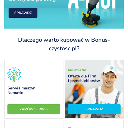
SPRAWDŹ
Dlaczego warto kupować w Bonus-
czystosc.pl?
KORZYSTNA
Oferta dla Firm
i przedsiębiorstw
Serwis maszyn
Numatic
ZAMÓW SERWIS
SPRAWDŹ