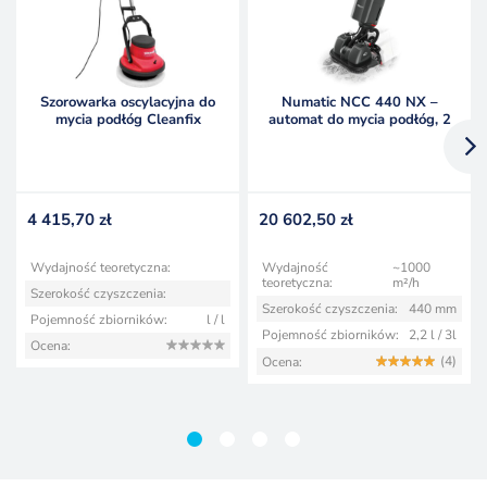
Szorowarka oscylacyjna do
Numatic NCC 440 NX –
mycia podłóg Cleanfix
automat do mycia podłóg, 2
OrbiMac E
szczotki
4 415,70
zł
20 602,50
zł
Wydajność teoretyczna:
Wydajność
~1000
teoretyczna:
m²/h
Szerokość czyszczenia:
Szerokość czyszczenia:
440 mm
Pojemność zbiorników:
l / l
Pojemność zbiorników:
2,2 l / 3l
Ocena:
(4)
Ocena:
1
2
3
4