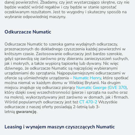
danej powierzchni. Zbadamy, czy jest wystarczająco skrętne, czy nie
będzie wadzić wśród regałów i czy będzie w stanie sprostać
oczekiwanym rezultatom. Jest to wygodny i skuteczny sposób na
wybranie odpowiedniej maszyny.
Odkurzacze Numatic
Odkurzacze Numatic to szeroka gama wydajnych odkurzaczy,
przeznaczonych do dokładnego czyszczenia każdej powierzchni w
krótszym czasie. Zastosowanie odkurzaczy jest bardzo szerokie,
gdyż sprawdzą się zarówno przy zbieraniu zanieczyszczeń suchych,
jak i mokrych, a także wypiorą tapicerkę lub dywany. Nic więc
dziwnego, że odkurzacze Numatic są najczęściej wybieranymi
urządzeniami do sprzątania. Najpopularniejszymi odkurzaczami w
ofercie są uśmiechnięte urządzenia –
Numatic Henry
, które spotkać
można niemal w każdym domu w Wielkiej Brytanii. Na drugim
miejscu znajduje się odkurzacz piorący
Numatic George (GVE 370)
,
który dzięki swej wszechstronności (pierze i sprząta na sucho oraz
na mokro), wykorzystywany jest zarówno w domach, jak i firmach.
Wśród popularnych odkurzaczy jest też
CT 470-2
Wszystkie
odkurzacze z naszej oferty posiadają 2-letnią lub 3-
letnią
gwarancję
.
Leasing i wynajem maszyn czyszczących Numatic