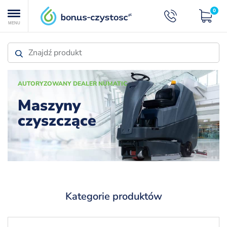
0
MENU
AUTORYZOWANY DEALER NUMATIC
Maszyny
czyszczące
VARON
Nowość
Maszyny
Kategorie produktów
czyszczące