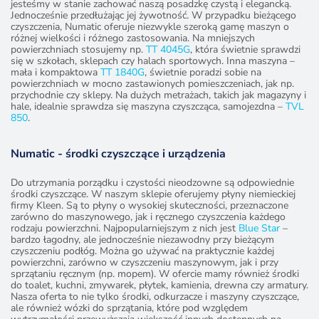
jesteśmy w stanie zachować naszą posadzkę czystą i elegancką.
Jednocześnie przedłużając jej żywotność. W przypadku bieżącego
czyszczenia, Numatic oferuje niezwykle szeroką gamę maszyn o
różnej wielkości i różnego zastosowania. Na mniejszych
powierzchniach stosujemy np.
TT 4045G
, która świetnie sprawdzi
się w szkołach, sklepach czy halach sportowych. Inna maszyna –
mała i kompaktowa
TT 1840G
, świetnie poradzi sobie na
powierzchniach w mocno zastawionych pomieszczeniach, jak np.
przychodnie czy sklepy. Na dużych metrażach, takich jak magazyny i
hale, idealnie sprawdza się maszyna czyszcząca, samojezdna –
TVL
850
.
Numatic - środki czyszczące i urządzenia
Do utrzymania porządku i czystości nieodzowne są odpowiednie
środki czyszczące. W naszym sklepie oferujemy płyny niemieckiej
firmy Kleen. Są to płyny o wysokiej skuteczności, przeznaczone
zarówno do maszynowego, jak i ręcznego czyszczenia każdego
rodzaju powierzchni. Najpopularniejszym z nich jest
Blue Star
–
bardzo łagodny, ale jednocześnie niezawodny przy bieżącym
czyszczeniu podłóg. Można go używać na praktycznie każdej
powierzchni, zarówno w czyszczeniu maszynowym, jak i przy
sprzątaniu ręcznym (np. mopem). W ofercie mamy również środki
do toalet, kuchni, zmywarek, płytek, kamienia, drewna czy armatury.
Nasza oferta to nie tylko środki, odkurzacze i maszyny czyszczące,
ale również wózki do sprzątania, które pod względem