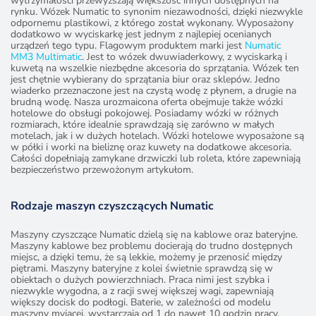
wytrzymałości przewyższają większość innych dostępnych na
rynku. Wózek Numatic to synonim niezawodności, dzięki niezwykle
odpornemu plastikowi, z którego został wykonany. Wyposażony
dodatkowo w wyciskarkę jest jednym z najlepiej ocenianych
urządzeń tego typu. Flagowym produktem marki jest
Numatic
MM3 Multimatic
. Jest to wózek dwuwiaderkowy, z wyciskarką i
kuwetą na wszelkie niezbędne akcesoria do sprzątania. Wózek ten
jest chętnie wybierany do sprzątania biur oraz sklepów. Jedno
wiaderko przeznaczone jest na czystą wodę z płynem, a drugie na
brudną wodę. Nasza urozmaicona oferta obejmuje także wózki
hotelowe do obsługi pokojowej. Posiadamy wózki w różnych
rozmiarach, które idealnie sprawdzają się zarówno w małych
motelach, jak i w dużych hotelach. Wózki hotelowe wyposażone są
w półki i worki na bieliznę oraz kuwety na dodatkowe akcesoria.
Całości dopełniają zamykane drzwiczki lub roleta, które zapewniają
bezpieczeństwo przewożonym artykułom.
Rodzaje maszyn czyszczących Numatic
Maszyny czyszczące Numatic dzielą się na kablowe oraz bateryjne.
Maszyny kablowe bez problemu docierają do trudno dostępnych
miejsc, a dzięki temu, że są lekkie, możemy je przenosić między
piętrami. Maszyny bateryjne z kolei świetnie sprawdzą się w
obiektach o dużych powierzchniach. Praca nimi jest szybka i
niezwykle wygodna, a z racji swej większej wagi, zapewniają
większy docisk do podłogi. Baterie, w zależności od modelu
maszyny myjącej, wystarczają od 1 do nawet 10 godzin pracy.