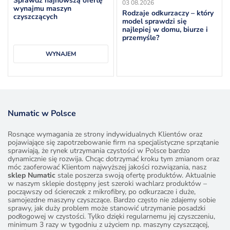
Sprawdź najnowszą ofertę
03
08.2026
wynajmu maszyn
Rodzaje odkurzaczy – który
czyszczących
model sprawdzi się
najlepiej w domu, biurze i
przemyśle?
WYNAJEM
Numatic w Polsce
Rosnące wymagania ze strony indywidualnych Klientów oraz
pojawiające się zapotrzebowanie firm na specjalistyczne sprzątanie
sprawiają, że rynek utrzymania czystości w Polsce bardzo
dynamicznie się rozwija. Chcąc dotrzymać kroku tym zmianom oraz
móc zaoferować Klientom najwyższej jakości rozwiązania, nasz
sklep Numatic
stale poszerza swoją ofertę produktów. Aktualnie
w naszym sklepie dostępny jest szeroki wachlarz produktów –
począwszy od ściereczek z mikrofibry, po odkurzacze i duże,
samojezdne maszyny czyszczące. Bardzo często nie zdajemy sobie
sprawy, jak duży problem może stanowić utrzymanie posadzki
podłogowej w czystości. Tylko dzięki regularnemu jej czyszczeniu,
minimum 3 razy w tygodniu z użyciem np. maszyny czyszczącej,