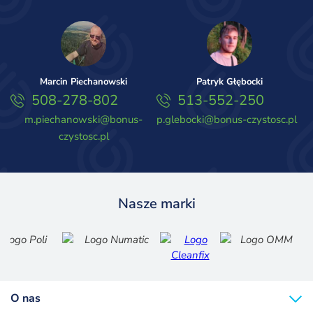
Marcin Piechanowski
Patryk Głębocki
508-278-802
513-552-250
m.piechanowski@bonus-
p.glebocki@bonus-czystosc.pl
czystosc.pl
Nasze marki
O nas