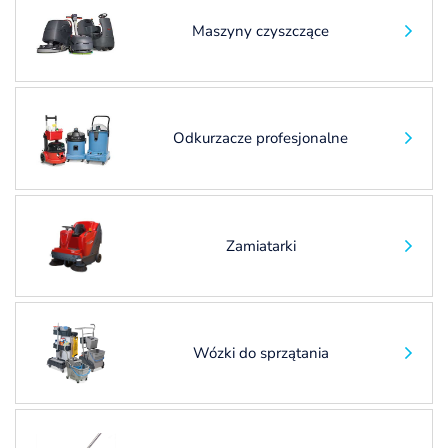
Maszyny czyszczące
DOTACJE – OFERTA B2B
Dotacje dla
firm sprzątających
Odkurzacze profesjonalne
Zamiatarki
Wózki do sprzątania