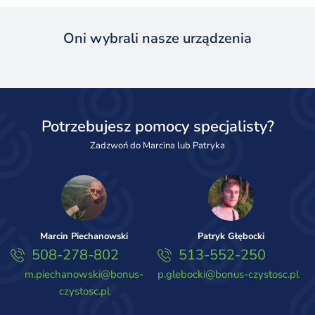
Oni wybrali nasze urządzenia
Potrzebujesz pomocy specjalisty?
Zadzwoń do Marcina lub Patryka
Marcin Piechanowski
Patryk Głębocki
508-278-802
513-552-250
m.piechanowski@bonus-
p.glebocki@bonus-czystosc.pl
czystosc.pl