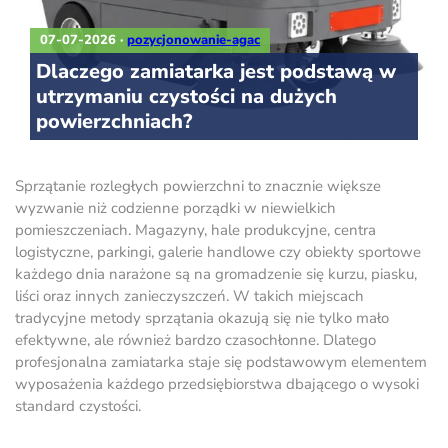
07-07-2026
·
pozycjonowanie-agac
Dlaczego zamiatarka jest podstawą w
utrzymaniu czystości na dużych
powierzchniach?
Sprzątanie rozległych powierzchni to znacznie większe
wyzwanie niż codzienne porządki w niewielkich
pomieszczeniach. Magazyny, hale produkcyjne, centra
logistyczne, parkingi, galerie handlowe czy obiekty sportowe
każdego dnia narażone są na gromadzenie się kurzu, piasku,
liści oraz innych zanieczyszczeń. W takich miejscach
tradycyjne metody sprzątania okazują się nie tylko mało
efektywne, ale również bardzo czasochłonne. Dlatego
profesjonalna zamiatarka staje się podstawowym elementem
wyposażenia każdego przedsiębiorstwa dbającego o wysoki
standard czystości.