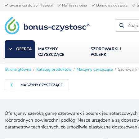
Gwarancja do 36 miesięcy
Najniższa cena
Darmowa dostawa
S
OFERTA
MASZYNY
SZOROWARKI I
CZYSZCZĄCE
POLERKI
Strona główna
/
Katalog produktów
/
Maszyny czyszczące
/ Szorowarki i
MASZYNY CZYSZCZĄCE
Oferujemy szeroką gamę szorowarek i polerek jednotarczowych o
różnorodnych powierzchni podłóg. Nasze urządzenia są dopaso
parametrów technicznych, co umożliwia elastyczne dostosowanie