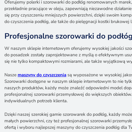
Oferujemy polerki i szorowarki do podłóg renomowanych marek, 
przekładnie pracujące w oleju, zapewniają niezawodne działani
się przy czyszczeniu mniejszych powierzchni, dzięki swoim kom
do czyszczenia podłóg, ale także do pielęgnacji kostki brukowe
Profesjonalne szorowarki do podłó
W naszym sklepie internetowym oferujemy wysokiej jakości szo
do posadzek zostały zaprojektowane z myślą o efektywnym usuw
się nie tylko kompaktowymi rozmiarami, ale także wyjątkową wy
Nasze
maszyny do czyszczenia
są wyposażone w wysokiej jakości
Szorowarki dostępne w naszym sklepie internetowym to nie tylko
naszych produktów, każdy może znaleźć odpowiedni model dopas
profesjonalnej szorowarki przemysłowej do większych obiektów.
indywidualnych potrzeb klienta.
Dzięki naszej szerokiej gamie szorowarek do podłóg, każdy mo
małych powierzchni, czy też profesjonalnej szorowarki przemysł
ofertą i wyboru najlepszej maszyny do czyszczenia podłóg dla T