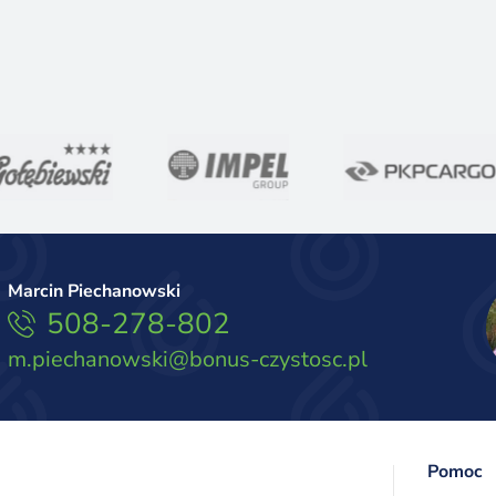
Marcin Piechanowski
508-278-802
m.piechanowski@bonus-czystosc.pl
Pomoc