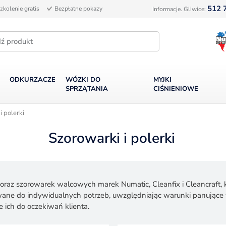
512 
zkolenie gratis
Bezpłatne pokazy
Informacje. Gliwice:
ODKURZACZE
WÓZKI DO
MYJKI
SPRZĄTANIA
CIŚNIENIOWE
 polerki
Szorowarki i polerki
raz szorowarek walcowych marek Numatic, Cleanfix i Cleancraft, k
wane do indywidualnych potrzeb, uwzględniając warunki panujące
 ich do oczekiwań klienta.