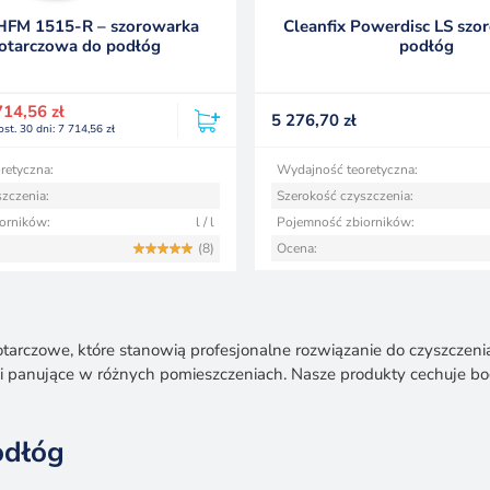
HFM 1515-R – szorowarka
Cleanfix Powerdisc LS szo
otarczowa do podłóg
podłóg
714,56
zł
5 276,70
zł
ost. 30 dni:
7 714,56
zł
retyczna:
Wydajność teoretyczna:
zczenia:
Szerokość czyszczenia:
orników:
l / l
Pojemność zbiorników:
(8)
Ocena:
dnotarczowe, które stanowią profesjonalne rozwiązanie do czyszcze
 panujące w różnych pomieszczeniach. Nasze produkty cechuje bo
odłóg