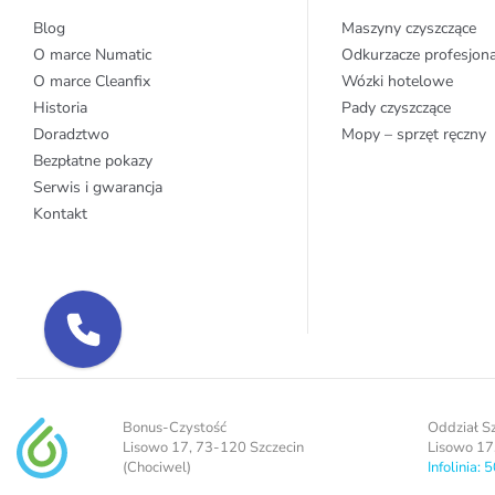
Blog
Maszyny czyszczące
O marce Numatic
Odkurzacze profesjon
O marce Cleanfix
Wózki hotelowe
Historia
Pady czyszczące
Doradztwo
Mopy – sprzęt ręczny
Bezpłatne pokazy
Serwis i gwarancja
Kontakt
Bonus-Czystość
Oddział S
Lisowo 17, 73-120 Szczecin
Lisowo 17
(Chociwel)
Infolinia: