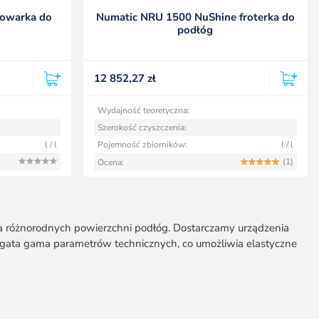
rowarka do
Numatic NRU 1500 NuShine froterka do
podłóg
12 852,27
zł
Wydajność teoretyczna:
Szerokość czyszczenia:
l / l
Pojemność zbiorników:
l / l
(1)
Ocena:
nia różnorodnych powierzchni podłóg. Dostarczamy urządzenia
gata gama parametrów technicznych, co umożliwia elastyczne