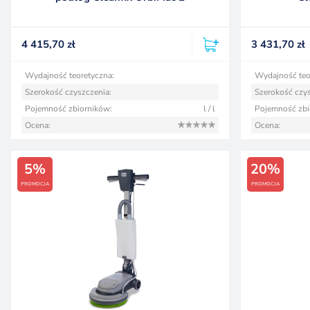
4 415,70
zł
3 431,70
zł
Wydajność teoretyczna:
Wydajność teo
Szerokość czyszczenia:
Szerokość czys
Pojemność zbiorników:
l / l
Pojemność zbi
Ocena:
Ocena:
5%
20%
PROMOCJA
PROMOCJA