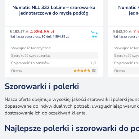
Numatic NLL 332 LoLine – szorowarka
Numatic 
jednotarczowa do mycia podłóg
jedn
Pierwotna
Aktualna
Pierwotna
Aktualna
4 894,85
zł
7 
5 152,47
zł
9 643,20
zł
cena
cena
cena
cena
Najniższa cena z ost. 30 dni:
4 894,85
zł
Najniższa cena z 
wynosiła:
wynosi:
wynosiła:
wynosi:
5 152,47 zł.
4 894,85 zł.
9 643,20 zł.
7 714,56 zł.
Wydajność teoretyczna:
Wydajność teo
Szerokość czyszczenia:
Szerokość czys
Pojemność zbiorników:
l / l
Pojemność zbi
(9)
Ocena:
Ocena:
Szorowarki i polerki
Nasza oferta obejmuje wysokiej jakości szorowarki i polerki je
dopasowane do indywidualnych potrzeb, uwzględniając warunki
dostosowanie ich do oczekiwań klienta.
Najlepsze polerki i szorowarki do p