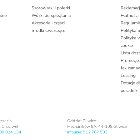
Szorowarki i polerki
Reklamacj
alne
Wózki do sprzątania
Płatności
Akcesoria i części
Regulami
Środki czyszczące
Polityka 
Polityka 
cookie
Lista do
Promocje
Jak zama
Leasing
Dotacje dl
poradnik
zczecin
Oddział Gliwice
, Chociwel
Mechaników 9A, 44-109 Gliwice
 509 824 134
Infolinia: 512 707 503