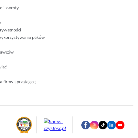
e i zwroty
n
prywatności
wykorzystywania plików
stawców
wiać
a firmy sprzątającej –