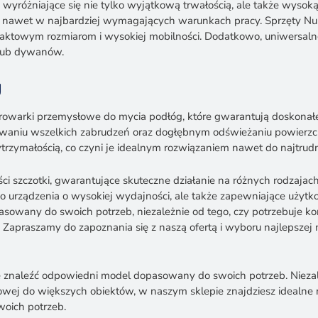
wyróżniające się nie tylko wyjątkową trwałością, ale także wysoką
e nawet w najbardziej wymagających warunkach pracy. Sprzęty Numa
paktowym rozmiarom i wysokiej mobilności. Dodatkowo, uniwersaln
j lub dywanów.
g
rowarki przemysłowe do mycia podłóg, które gwarantują doskonałe
aniu wszelkich zabrudzeń oraz dogłębnym odświeżaniu powierzchn
trzymałością, co czyni je idealnym rozwiązaniem nawet do najtrud
 szczotki, gwarantujące skuteczne działanie na różnych rodzajach
 urządzenia o wysokiej wydajności, ale także zapewniające użytko
owany do swoich potrzeb, niezależnie od tego, czy potrzebuje k
 Zapraszamy do zapoznania się z naszą ofertą i wyboru najlepsze
że znaleźć odpowiedni model dopasowany do swoich potrzeb. Nieza
owej do większych obiektów, w naszym sklepie znajdziesz idealne r
woich potrzeb.