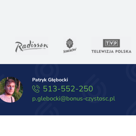
Patryk Głębocki
513-552-250
p.glebocki@bonus-czystosc.pl