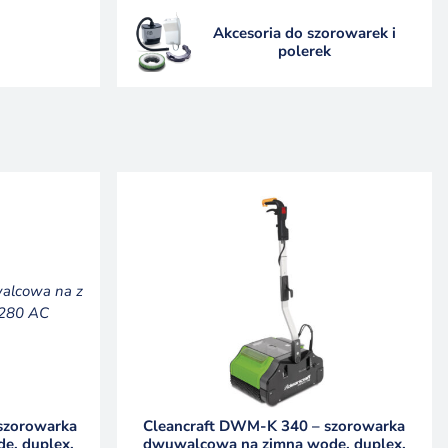
Akcesoria do szorowarek i
polerek
szorowarka
Cleancraft DWM-K 340 – szorowarka
ę, duplex,
dwuwalcowa na zimną wodę, duplex,