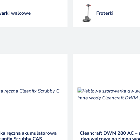
warki walcowe
Froterki
ka ręczna akumulatorowa
Cleancraft DWM 280 AC – 
eanfix Scrubby CAS
dwuwalcowa na zimną wod