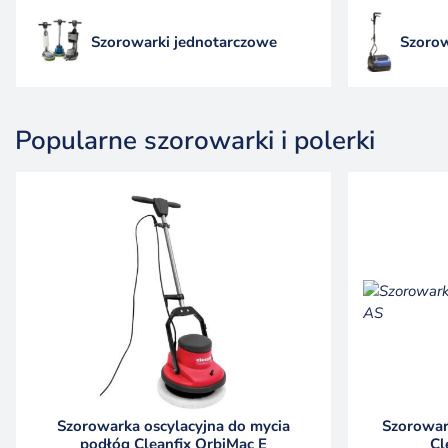
Szorowarki jednotarczowe
Szoro
Popularne szorowarki i polerki
Szorowarka oscylacyjna do mycia
Szorowar
podłóg Cleanfix OrbiMac E
Cl