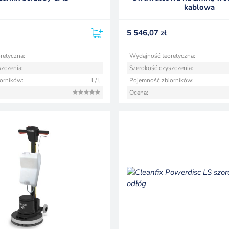
kablowa
5 546,07
zł
retyczna:
Wydajność teoretyczna:
zczenia:
Szerokość czyszczenia:
orników:
l / l
Pojemność zbiorników:
Ocena: