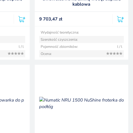
kablowa
9 703,47
zł
Wydajność teoretyczna:
Szerokość czyszczenia:
l / l
Pojemność zbiorników:
l / l
Ocena: