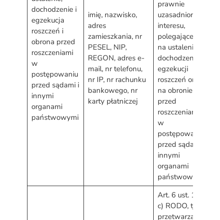
prawnie
dochodzenie i
imię, nazwisko,
uzasadnionego
egzekucja
adres
interesu,
roszczeń i
d
zamieszkania, nr
polegającego
obrona przed
p
PESEL, NIP,
na ustaleniu,
roszczeniami
r
REGON, adres e-
dochodzeniu i
w
d
mail, nr telefonu,
egzekucji
postępowaniu
w
nr IP, nr rachunku
roszczeń oraz
przed sądami i
u
bankowego, nr
na obronie
innymi
karty płatniczej
przed
organami
roszczeniami
państwowymi
w
postępowaniu
przed sądami i
innymi
organami
państwowymi
Art. 6 ust. 1 lit.
c) RODO, tj.
przetwarzanie