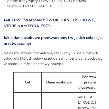
poczty tradycyjnej: Lisowo 17, 73-120 Chociwel,
telefonu: +48 509 824 134.
JAK PRZETWARZAMY TWOJE DANE OSOBOWE,
KTÓRE NAM PODAJESZ?
Jakie dane osobowe przetwarzamy i w jakich celach je
przetwarzamy?
Na naszej stronie internetowej oferujemy Ci wiele różnych
usług, dla których celów przetwarzamy różne dane osobowe,
w oparciu o różne podstawy prawne.
Podstawa
Cel
Dane osobowe
prawna
p
przetwarzania
art. 6 ust. 1 lit.
b) RODO, tj.
przetwarzanie