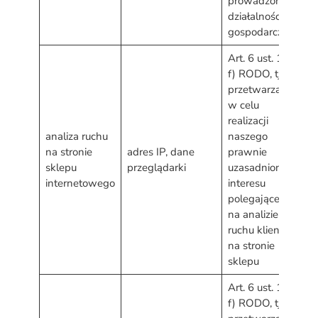
prowadzonej
działalności
gospodarczej
Art. 6 ust. 1 lit.
f) RODO, tj.
przetwarzanie
w celu
realizacji
d
analiza ruchu
naszego
w
na stronie
adres IP, dane
prawnie
s
sklepu
przeglądarki
uzasadnionego
p
internetowego
interesu
d
polegającego
o
na analizie
ruchu klientów
na stronie
sklepu
Art. 6 ust. 1 lit.
f) RODO, tj.