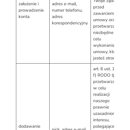
Twoje żądanie,
p
założenie i
adres e-mail,
przed
r
prowadzenie
numer telefonu,
zawarciem
d
konta
adres
umowy oraz
w
korespondencyjny
przetwarzanie
u
niezbędne w
celu
wykonania
umowy, której
jesteś stroną
art. 6 ust. 1 lit.
f) RODO tj.
przetwarzanie
w celu
realizacji
naszego
prawnie
uzasadnionego
d
interesu,
w
dodawanie
polegającego
s
nick, adres e-mail