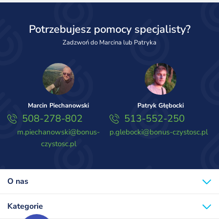
Potrzebujesz pomocy specjalisty?
Zadzwoń do Marcina lub Patryka
Marcin Piechanowski
Patryk Głębocki
508-278-802
513-552-250
m.piechanowski@bonus-
p.glebocki@bonus-czystosc.pl
czystosc.pl
O nas
Kategorie