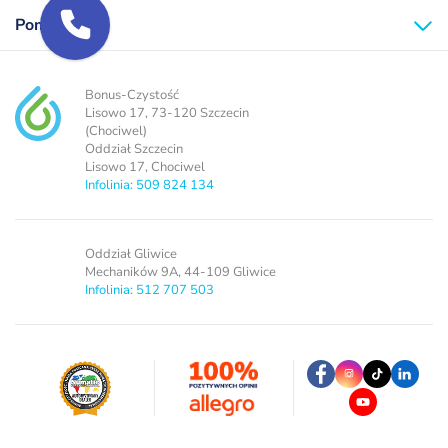
Pomoc
Bonus-Czystość
Lisowo 17, 73-120 Szczecin
(Chociwel)
Oddział Szczecin
Lisowo 17, Chociwel
Infolinia: 509 824 134
Oddział Gliwice
Mechaników 9A, 44-109 Gliwice
Infolinia: 512 707 503