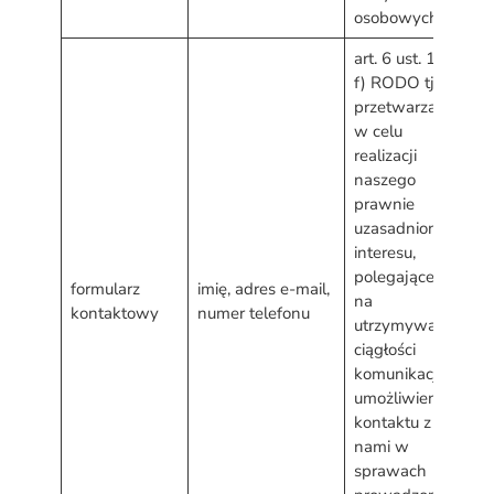
osobowych
art. 6 ust. 1 lit.
f) RODO tj.
przetwarzanie
w celu
realizacji
naszego
prawnie
uzasadnionego
d
interesu,
w
polegającego
formularz
imię, adres e-mail,
s
na
kontaktowy
numer telefonu
p
utrzymywaniu
d
ciągłości
o
komunikacji i
umożliwieniu
kontaktu z
nami w
sprawach