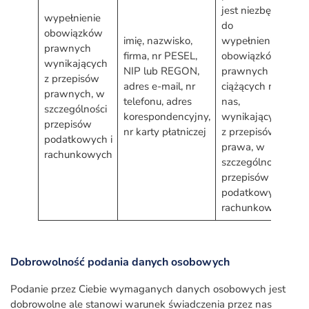
jest niezbędne
wypełnienie
d
do
obowiązków
w
imię, nazwisko,
wypełnienia
prawnych
o
firma, nr PESEL,
obowiązków
wynikających
p
NIP lub REGON,
prawnych
z przepisów
c
adres e-mail, nr
ciążących na
prawnych, w
A
telefonu, adres
nas,
szczególności
k
korespondencyjny,
wynikających
przepisów
p
nr karty płatniczej
z przepisów
podatkowych i
d
prawa, w
rachunkowych
o
szczególności
przepisów
podatkowych i
rachunkowych
Dobrowolność podania danych osobowych
Podanie przez Ciebie wymaganych danych osobowych jest
dobrowolne ale stanowi warunek świadczenia przez nas