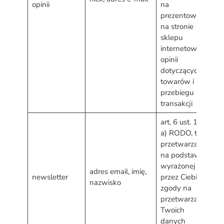
opinii
na
p
prezentowaniu
d
na stronie
o
sklepu
internetowego
opinii
dotyczących
towarów i
przebiegu
transakcji
art. 6 ust. 1 lit.
a) RODO, tj.
przetwarzanie
d
na podstawie
w
wyrażonej
adres email, imię,
C
newsletter
przez Ciebie
nazwisko
p
zgody na
d
przetwarzanie
o
Twoich
danych