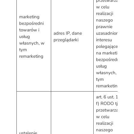
przetwarzanie
w celu
realizacji
marketing
naszego
d
bezpośredni
prawnie
w
towarów i
adres IP, dane
uzasadnionego
s
usług
przeglądarki
interesu
p
własnych, w
polegającego
d
tym
na marketingu
o
remarketing
bezpośrednim
usług
własnych, w
tym
remarketingu
art. 6 ust. 1 lit.
f) RODO tj.
przetwarzanie
w celu
realizacji
naszego
ustalenie,