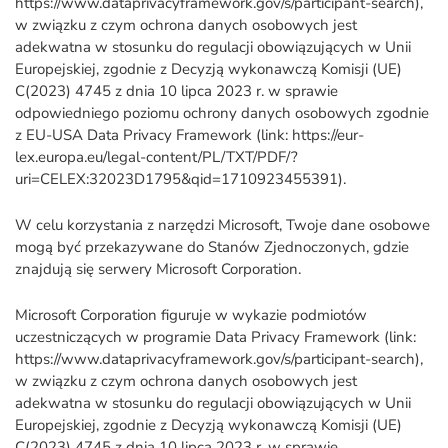
https://www.dataprivacyframework.gov/s/participant-search),
w związku z czym ochrona danych osobowych jest
adekwatna w stosunku do regulacji obowiązujących w Unii
Europejskiej, zgodnie z Decyzją wykonawczą Komisji (UE)
C(2023) 4745 z dnia 10 lipca 2023 r. w sprawie
odpowiedniego poziomu ochrony danych osobowych zgodnie
z EU-USA Data Privacy Framework (link: https://eur-
lex.europa.eu/legal-content/PL/TXT/PDF/?
uri=CELEX:32023D1795&qid=1710923455391).
W celu korzystania z narzędzi Microsoft, Twoje dane osobowe
mogą być przekazywane do Stanów Zjednoczonych, gdzie
znajdują się serwery Microsoft Corporation.
Microsoft Corporation figuruje w wykazie podmiotów
uczestniczących w programie Data Privacy Framework (link:
https://www.dataprivacyframework.gov/s/participant-search),
w związku z czym ochrona danych osobowych jest
adekwatna w stosunku do regulacji obowiązujących w Unii
Europejskiej, zgodnie z Decyzją wykonawczą Komisji (UE)
C(2023) 4745 z dnia 10 lipca 2023 r. w sprawie