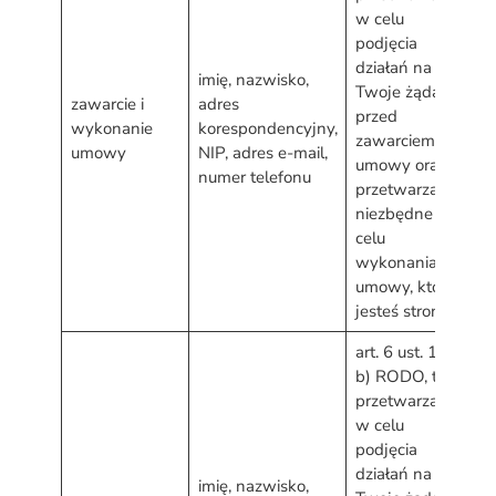
w celu
podjęcia
działań na
d
imię, nazwisko,
Twoje żądanie,
p
zawarcie i
adres
przed
r
wykonanie
korespondencyjny,
zawarciem
d
umowy
NIP, adres e-mail,
umowy oraz
w
numer telefonu
przetwarzanie
u
niezbędne w
celu
wykonania
umowy, której
jesteś stroną
art. 6 ust. 1 lit.
b) RODO, tj.
przetwarzanie
w celu
podjęcia
działań na
d
imię, nazwisko,