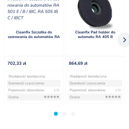
Cleanfix Szczotka do
Cleanfix Pad holder do
szorowania do automatów RA
automatu RA 405 B
501 E / B / IBC, RA 505 IBC /
IBCT
702,33
zł
864,69
zł
Wydajność teoretyczna:
Wydajność teoretyczna:
Szerokość czyszczenia:
Szerokość czyszczenia:
Pojemność zbiorników:
l / l
Pojemność zbiorników:
l / l
Ocena:
Ocena:
1
2
3