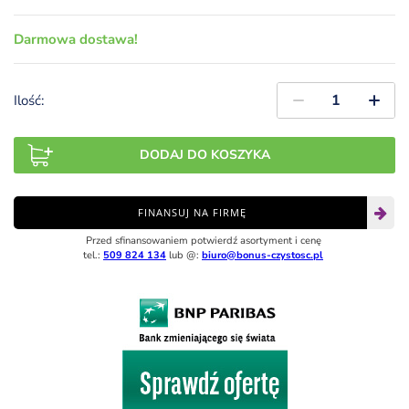
Darmowa dostawa!
Ilość:
DODAJ DO KOSZYKA
FINANSUJ NA FIRMĘ
Przed sfinansowaniem potwierdź asortyment i cenę
tel.:
509 824 134
lub @:
biuro@bonus-czystosc.pl