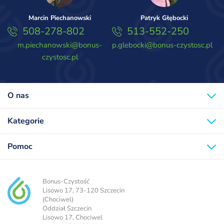
Marcin Piechanowski
Patryk Głębocki
508-278-802
513-552-250
m.piechanowski@bonus-
p.glebocki@bonus-czystosc.pl
czystosc.pl
O nas
Kategorie
Pomoc
Bonus-Czystość
Lisowo 17, 73-120 Szczecin
(Chociwel)
Oddział Szczecin
Lisowo 17, Chociwel