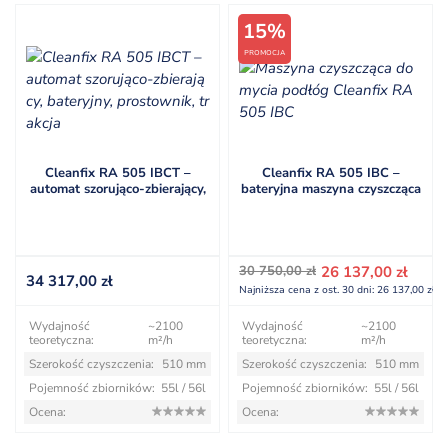
15%
PROMOCJA
Cleanfix RA 505 IBCT –
Cleanfix RA 505 IBC –
automat szorująco-zbierający,
bateryjna maszyna czyszcząca
bateryjny, prostownik, trakcja
do mycia podłóg
Pierwotna
Aktualna
30 750,00
zł
26 137,00
zł
34 317,00
zł
cena
cena
Najniższa cena z ost. 30 dni:
26 137,00
zł
wynosiła:
wynosi:
30 750,00 zł.
26 137,00 zł.
Wydajność
~2100
Wydajność
~2100
teoretyczna:
m²/h
teoretyczna:
m²/h
Szerokość czyszczenia:
510 mm
Szerokość czyszczenia:
510 mm
Pojemność zbiorników:
55l / 56l
Pojemność zbiorników:
55l / 56l
Ocena:
Ocena: