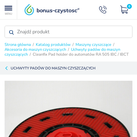
0
MENU
Strona główna
/
Katalog produktów
/
Maszyny czyszczące
/
Akcesoria do maszyn czyszczących
/
Uchwyty padów do maszyn
czyszczących
/ Cleanfix Pad holder do automatów RA 505 IBC / IBCT
UCHWYTY PADÓW DO MASZYN CZYSZCZĄCYCH