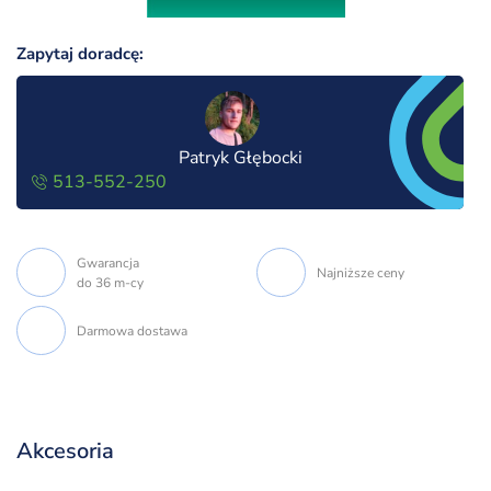
Zapytaj doradcę:
Patryk Głębocki
513-552-250
Gwarancja
Najniższe ceny
do 36 m-cy
Darmowa dostawa
Akcesoria