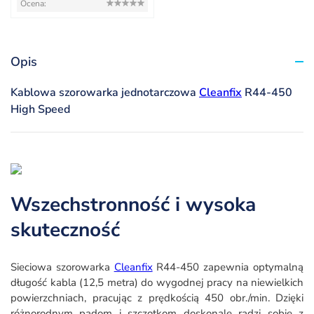
Ocena:
Opis
Kablowa szorowarka jednotarczowa
Cleanfix
R44-450
High Speed
Wszechstronność i wysoka
skuteczność
Sieciowa szorowarka
Cleanfix
R44-450 zapewnia optymalną
długość kabla (12,5 metra) do wygodnej pracy na niewielkich
powierzchniach, pracując z prędkością 450 obr./min. Dzięki
różnorodnym padom i szczotkom doskonale radzi sobie z