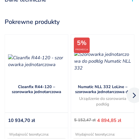
Pokrewne produkty
5%
PROMOCJA
Cleanfix R44-120 –
Numatic NLL 332 LoLine –
szorowarka jednotarczowa
szorowarka jednotarczowa do
mycia podłóg
Urządzenie do szorowania
podłóg
Pierwotna
Aktualna
10 934,70
zł
5 152,47
zł
4 894,85
zł
cena
cena
wynosiła:
wynosi:
Wydajność teoretyczna:
Wydajność teoretyczna:
5 152,47 zł.
4 894,85 zł.