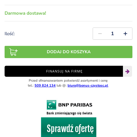
Darmowa dostawa!
Ilość:
DODAJ DO KOSZYKA
FINANSUJ NA FIRMĘ
Przed sfinansowaniem potwierdź asortyment i cenę
tel.:
509 824 134
lub @:
biuro@bonus-czystosc.pl