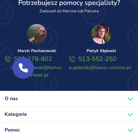
Potrzebujesz pomocy specjalisty?
Zadzwoń do Marcina lub Patryka
Marcin Piechanowski
Patryk Głębocki
508-278-802
513-552-250
m.piechanowski@bonus-
p.glebocki@bonus-czystosc.pl
czystosc.pl
O nas
Kategorie
Pomoc