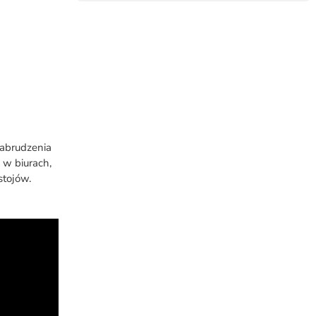
 (3)
abrudzenia
 w biurach,
stojów.