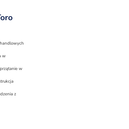
Toro
w handlowych
a w
sprzątanie w
trukcja
udzenia z