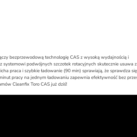
Pokrewne produkty
Serwis
Opinie
 łączy bezprzewodową technologię CAS z wysoką wydajnością i
 systemowi podwójnych szczotek rotacyjnych skutecznie usuwa z
icha praca i szybkie ładowanie (90 min) sprawiają, że sprawdza się
 minut pracy na jednym ładowaniu zapewnia efektywność bez prze
mów Cleanfix Toro CAS już dziś!