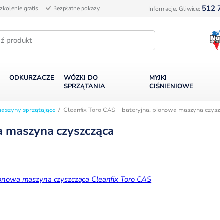
512 
zkolenie gratis
Bezpłatne pokazy
Informacje. Gliwice:
ODKURZACZE
WÓZKI DO
MYJKI
SPRZĄTANIA
CIŚNIENIOWE
maszyny sprzątające
/ Cleanfix Toro CAS – bateryjna, pionowa maszyna czys
a maszyna czyszcząca