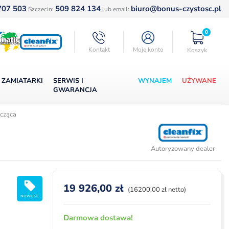
707 503
509 824 134
biuro@bonus-czystosc.pl
Szczecin:
lub email:
0
Kontakt
Moje konto
Koszyk
ZAMIATARKI
SERWIS I
WYNAJEM
UŻYWANE
GWARANCJA
zcząca
Autoryzowany dealer
19 926,00
zł
(16200,00 zł netto)
NOWOŚĆ
Darmowa dostawa!