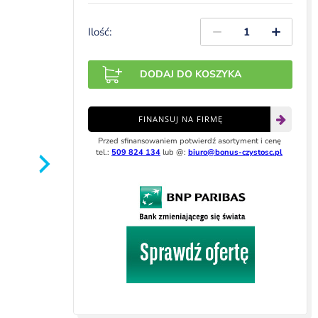
Ilość:
DODAJ DO KOSZYKA
FINANSUJ NA FIRMĘ
Przed sfinansowaniem potwierdź asortyment i cenę
tel.:
509 824 134
lub @:
biuro@bonus-czystosc.pl