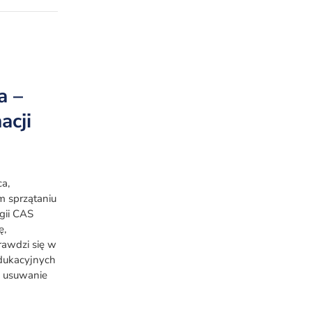
a –
acji
a,
 sprzątaniu
gii CAS
ę,
rawdzi się w
edukacyjnych
e usuwanie