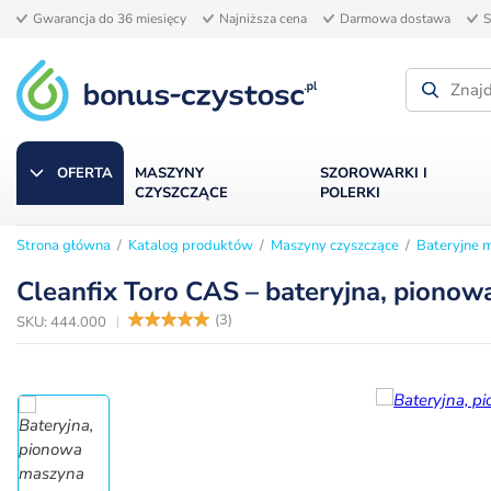
Gwarancja do 36 miesięcy
Najniższa cena
Darmowa dostawa
S
OFERTA
MASZYNY
SZOROWARKI I
CZYSZCZĄCE
POLERKI
Strona główna
/
Katalog produktów
/
Maszyny czyszczące
/
Bateryjne 
BATERYJNE MASZYNY SPRZĄTAJĄCE
Cleanfix Toro CAS – bateryjna, pionow
(
3
)
SKU: 444.000