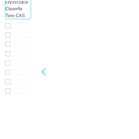
Gwarancja
Najniższe ceny
do 36 m-cy