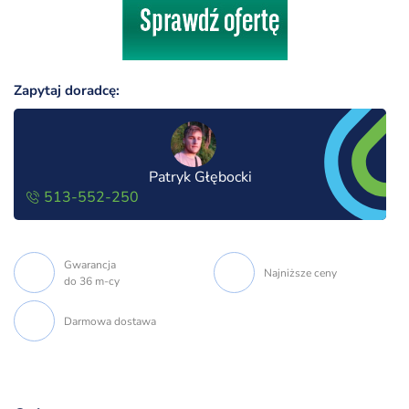
Zapytaj doradcę:
Patryk Głębocki
513-552-250
Gwarancja
Najniższe ceny
do 36 m-cy
Darmowa dostawa