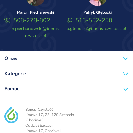
Marcin Piechanowski
Patryk Głębocki
508-278-802
513-552-250
m.piechanowski@bonus-
p.glebocki@bonus-czystosc.pl
czystosc.pl
O nas
Kategorie
Pomoc
Bonus-Czystość
Lisowo 17, 73-120 Szczecin
(Chociwel)
Oddział Szczecin
Lisowo 17, Chociwel