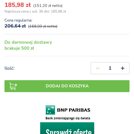
Pierwotna
Aktualna
185,98
zł
(151,20 zł netto)
cena
cena
Najniższa cena z ost. 30 dni:
185,98
zł
wynosiła:
wynosi:
Cena regularna:
206,64 zł.
185,98 zł.
206,64
zł
(168,00 zł netto)
Do darmowej dostawy
brakuje 500 zł
Ilość:
DODAJ DO KOSZYKA