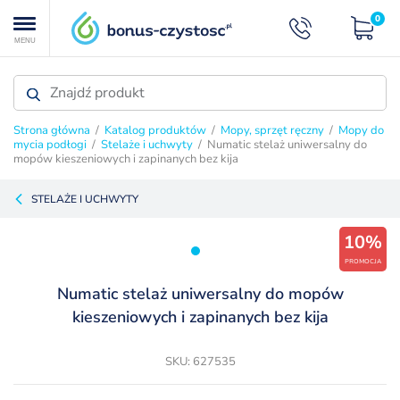
0
MENU
Strona główna
/
Katalog produktów
/
Mopy, sprzęt ręczny
/
Mopy do
mycia podłogi
/
Stelaże i uchwyty
/ Numatic stelaż uniwersalny do
mopów kieszeniowych i zapinanych bez kija
STELAŻE I UCHWYTY
10%
PROMOCJA
Numatic stelaż uniwersalny do mopów
kieszeniowych i zapinanych bez kija
SKU: 627535