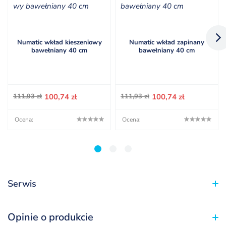
Numatic wkład kieszeniowy
Numatic wkład zapinany
bawełniany 40 cm
bawełniany 40 cm
Pierwotna
Aktualna
Pierwotna
Aktualna
111,93
zł
100,74
zł
111,93
zł
100,74
zł
cena
cena
cena
cena
wynosiła:
wynosi:
wynosiła:
wynosi:
Ocena:
Ocena:
111,93 zł.
100,74 zł.
111,93 zł.
100,74 zł.
1
2
3
Serwis
Opinie o produkcie