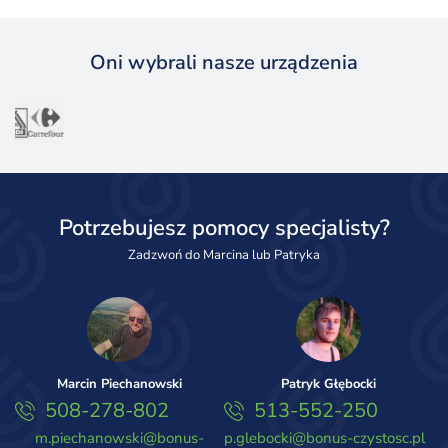
Oni wybrali nasze urządzenia
Potrzebujesz pomocy specjalisty?
Zadzwoń do Marcina lub Patryka
Marcin Piechanowski
Patryk Głębocki
508-278-802
513-552-250
m.piechanowski@bonus-
p.glebocki@bonus-czystosc.pl