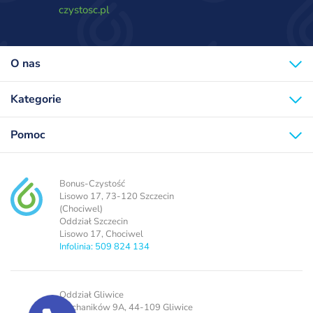
czystosc.pl
O nas
Kategorie
Pomoc
Bonus-Czystość
Lisowo 17, 73-120 Szczecin
(Chociwel)
Oddział Szczecin
Lisowo 17, Chociwel
Infolinia: 509 824 134
Oddział Gliwice
Mechaników 9A, 44-109 Gliwice