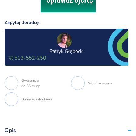
Zapytaj doradcę:
Patryk Głębocki
513-552-250
Gwarancja
Najniższe ceny
do 36 m-cy
Darmowa dostawa
Opis