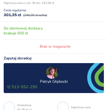
cena
cena
Najniższa cena z ost. 30 dni:
241,08
zł
wynosiła:
wynosi:
Cena regularna:
301,35 zł.
241,08 zł.
301,35
zł
(245,00 zł netto)
Do darmowej dostawy
brakuje 500 zł
Brak w magazynie
Zapytaj doradcę:
Patryk Głębocki
513-552-250
Gwarancja
Najniższe ceny
do 36 m-cy