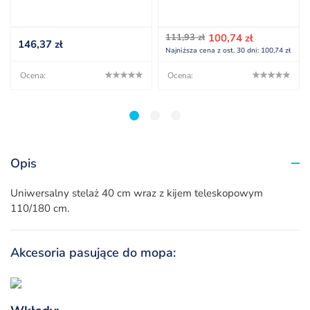
Pierwotna
Aktualna
111,93
zł
100,74
zł
146,37
zł
cena
cena
Najniższa cena z ost. 30 dni:
100,74
zł
wynosiła:
wynosi:
111,93 zł.
100,74 zł.
Ocena:
Ocena:
1
2
3
Opis
Uniwersalny stelaż 40 cm wraz z kijem teleskopowym
110/180 cm.
Akcesoria pasujące do mopa: