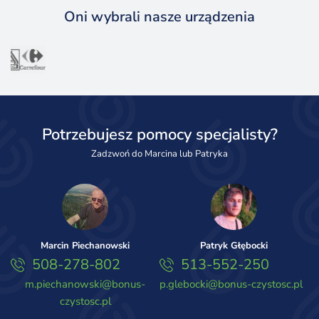
Oni wybrali nasze urządzenia
Potrzebujesz pomocy specjalisty?
Zadzwoń do Marcina lub Patryka
Marcin Piechanowski
Patryk Głębocki
508-278-802
513-552-250
m.piechanowski@bonus-
p.glebocki@bonus-czystosc.pl
czystosc.pl