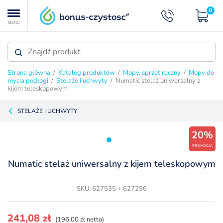
0
MENU
Strona główna
/
Katalog produktów
/
Mopy, sprzęt ręczny
/
Mopy do
mycia podłogi
/
Stelaże i uchwyty
/ Numatic stelaż uniwersalny z
kijem teleskopowym
STELAŻE I UCHWYTY
20%
PROMOCJA
Numatic stelaż uniwersalny z kijem teleskopowym
SKU: 627535 + 627296
Pierwotna
Aktualna
241,08
zł
(196,00 zł netto)