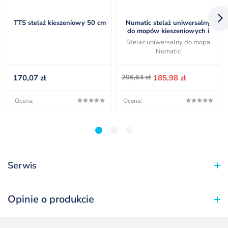
TTS stelaż kieszeniowy 50 cm
Numatic stelaż uniwersalny
do mopów kieszeniowych i
zapinanych bez kija
Stelaż uniwersalny do mopa
Numatic
Pierwotna
Aktualna
170,07
zł
206,64
zł
185,98
zł
cena
cena
wynosiła:
wynosi:
Ocena:
Ocena:
206,64 zł.
185,98 zł.
1
2
3
Serwis
Opinie o produkcie