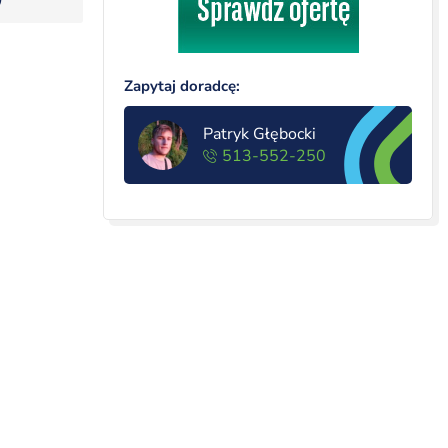
Zapytaj doradcę:
Patryk Głębocki
513-552-250