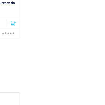
rzacz do
Numatic WV 470-2 – odkurzacz do
pracy na mokro
2 275,50
zł
(2)
Ocena: