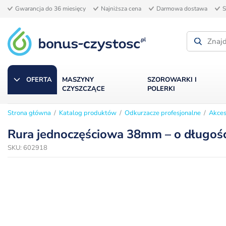
Gwarancja do 36 miesięcy
Najniższa cena
Darmowa dostawa
S
OFERTA
MASZYNY
SZOROWARKI I
CZYSZCZĄCE
POLERKI
Strona główna
/
Katalog produktów
/
Odkurzacze profesjonalne
/
Akces
AKCESORIA DO ODKURZACZY
Rura jednoczęściowa 38mm – o długośc
SKU: 602918