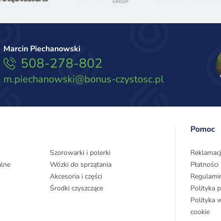
Marcin Piechanowski
508-278-802
m.piechanowski@bonus-czystosc.pl
Pomoc
Szorowarki i polerki
Reklamacj
alne
Wózki do sprzątania
Płatności
Akcesoria i części
Regulami
Środki czyszczące
Polityka 
Polityka 
cookie