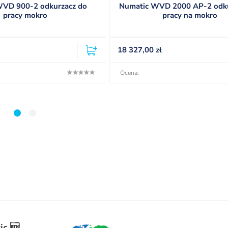
WVD 900-2 odkurzacz do
Numatic WVD 2000 AP-2 odku
pracy mokro
pracy na mokro
18 327,00
zł
Ocena:
1
2
ic 