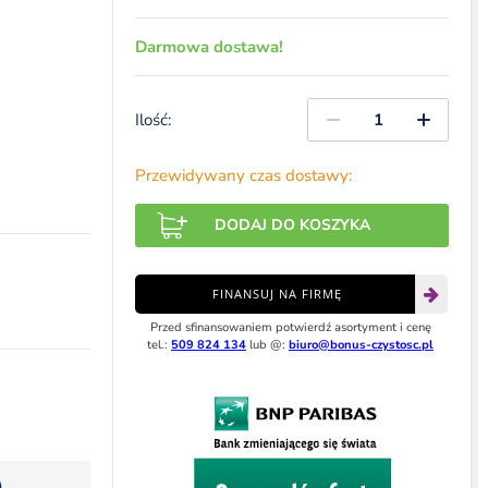
Darmowa dostawa!
Ilość:
Przewidywany czas dostawy:
DODAJ DO KOSZYKA
FINANSUJ NA FIRMĘ
Przed sfinansowaniem potwierdź asortyment i cenę
tel.:
509 824 134
lub @:
biuro@bonus-czystosc.pl
)