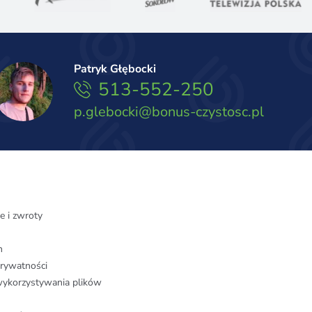
Patryk Głębocki
513-552-250
p.glebocki@bonus-czystosc.pl
e i zwroty
n
prywatności
wykorzystywania plików