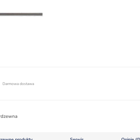
Darmowa dostawa
erdzewna
krewne produkty
Serwis
Opinie (0