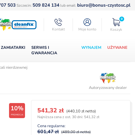
707 503
509 824 134
biuro@bonus-czystosc.pl
Szczecin:
lub email:
0
Kontakt
Moje konto
Koszyk
ZAMIATARKI
SERWIS I
WYNAJEM
UŻYWANE
GWARANCJA
ali nierdzewnej
Autoryzowany dealer
10%
Pierwotna
Aktualna
541,32
zł
(440,10 zł netto)
PROMOCJA
cena
cena
Najniższa cena z ost. 30 dni:
541,32
zł
wynosiła:
wynosi:
Cena regularna:
601,47 zł.
541,32 zł.
601,47
zł
(489,00 zł netto)