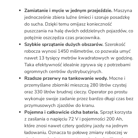
Zamiatanie i mycie w jednym przejeździe.
Maszyna
jednocześnie zbiera luźne śmieci i szoruje posadzkę
do sucha. Dzięki temu omijasz konieczność
puszczania na halę dwóch oddzielnych pojazdów, co
potężnie oszczędza czas pracownika.
Szybkie sprzątanie dużych obszarów.
Szerokość
robocza wynosi 1450 milimetrów, co pozwala umyć
nawet 13 tysięcy metrów kwadratowych w godzinę.
Taka efektywność idealnie zgrywa się z potrzebami
ogromnych centrów dystrybucyjnych.
Rzadsze przerwy na tankowanie wody.
Mocne i
przemyślane zbiorniki mieszczą 280 litrów czystej
oraz 330 litrów brudnej cieczy. Operator po prostu
wykonuje swoje zadanie przez bardzo długi czas bez
przymusowych zjazdów do kranu.
Pojemna i całkowicie cicha bateria.
Sprzęt korzysta
z zasilania o napięciu 72 V i pojemności 200 Ah,
które znosi nawet cztery godziny jazdy na jednym
ładowaniu. Oznacza to połowę zmiany roboczej w