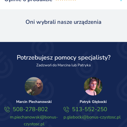
Oni wybrali nasze urządzenia
Potrzebujesz pomocy specjalisty?
Zadzwoń do Marcina lub Patryka
Marcin Piechanowski
Patryk Głębocki
508-278-802
513-552-250
m.piechanowski@bonus-
p.glebocki@bonus-czystosc.pl
czystosc.pl