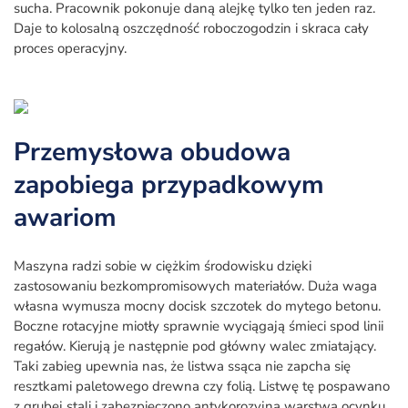
sucha. Pracownik pokonuje daną alejkę tylko ten jeden raz.
Daje to kolosalną oszczędność roboczogodzin i skraca cały
proces operacyjny.
Przemysłowa obudowa
zapobiega przypadkowym
awariom
Maszyna radzi sobie w ciężkim środowisku dzięki
zastosowaniu bezkompromisowych materiałów. Duża waga
własna wymusza mocny docisk szczotek do mytego betonu.
Boczne rotacyjne miotły sprawnie wyciągają śmieci spod linii
regałów. Kierują je następnie pod główny walec zmiatający.
Taki zabieg upewnia nas, że listwa ssąca nie zapcha się
resztkami paletowego drewna czy folią. Listwę tę pospawano
z grubej stali i zabezpieczono antykorozyjną warstwą ocynku.