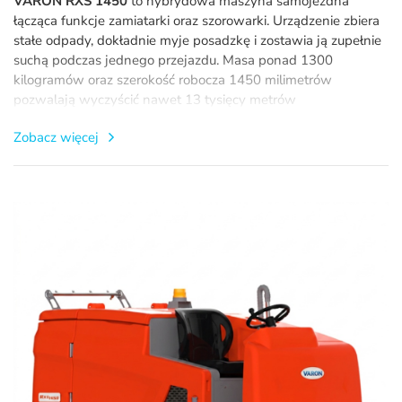
VARON RXS 1450
to hybrydowa maszyna samojezdna
łącząca funkcje zamiatarki oraz szorowarki. Urządzenie zbiera
stałe odpady, dokładnie myje posadzkę i zostawia ją zupełnie
suchą podczas jednego przejazdu. Masa ponad 1300
kilogramów oraz szerokość robocza 1450 milimetrów
pozwalają wyczyścić nawet 13 tysięcy metrów
kwadratowych w ciągu godziny. Sprzęt posiada niespotykanie
Zobacz więcej
duże zbiorniki na wodę i pracujące cicho akumulatory. To
świetne rozwiązanie do najtrudniejszych warunków
panujących w magazynach czy na skomplikowanych halach
produkcyjnych.