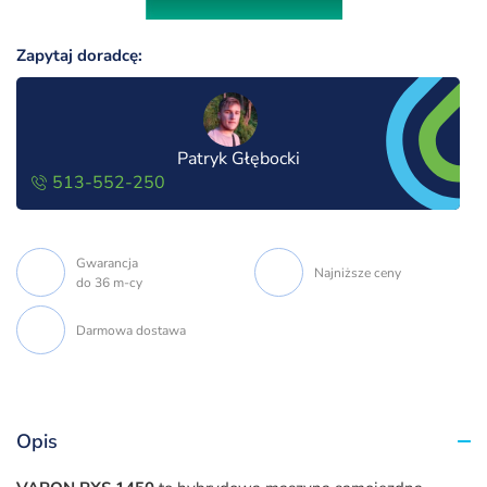
Zapytaj doradcę:
Patryk Głębocki
513-552-250
Gwarancja
Najniższe ceny
do 36 m-cy
Darmowa dostawa
Opis