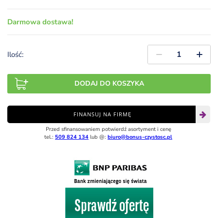
Darmowa dostawa!
Ilość:
DODAJ DO KOSZYKA
FINANSUJ NA FIRMĘ
Przed sfinansowaniem potwierdź asortyment i cenę
tel.:
509 824 134
lub @:
biuro@bonus-czystosc.pl