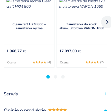
Cleancraft HKM 800 –
Zamiatarka do kostki
zamiatarka ręczna
akumulatorowa VARON 1060
1 966,77
zł
17 097,00
zł
(4)
(2)
Ocena:
Ocena:
1
2
3
Serwis
Opinie o produkcie