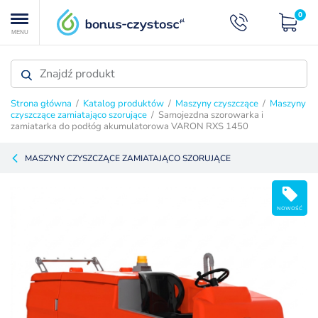
0
MENU
Strona główna
/
Katalog produktów
/
Maszyny czyszczące
/
Maszyny
czyszczące zamiatająco szorujące
/ Samojezdna szorowarka i
zamiatarka do podłóg akumulatorowa VARON RXS 1450
MASZYNY CZYSZCZĄCE ZAMIATAJĄCO SZORUJĄCE
NOWOŚĆ