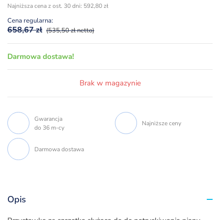
cena
cena
Najniższa cena z ost. 30 dni:
592,80
zł
wynosiła:
wynosi:
Cena regularna:
658,67 zł.
592,80 zł.
658,67
zł
(535,50 zł netto)
Darmowa dostawa!
Brak w magazynie
Gwarancja
Najniższe ceny
do 36 m-cy
Darmowa dostawa
Opis