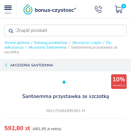
0
MENU
Strona główna
/
Katalog produktów
/
Akcesoria i części
/
Do
odkurzaczy
/
Akcesoria Santoemma
/ Santoemma przystawka ze
szczotką
AKCESORIA SANTOEMMA
10%
PROMOCJA
Santoemma przystawka ze szczotką
SKU: FOAM.BRUSH-M
Pierwotna
Aktualna
592,80
zł
(481,95 zł netto)