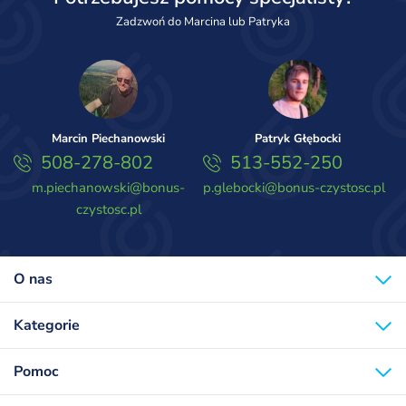
Zadzwoń do Marcina lub Patryka
Marcin Piechanowski
Patryk Głębocki
508-278-802
513-552-250
m.piechanowski@bonus-
p.glebocki@bonus-czystosc.pl
czystosc.pl
O nas
Kategorie
Pomoc