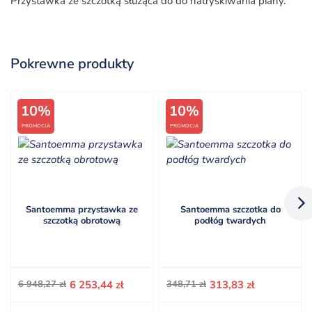
Przystawka ze szczotką służąca do do natryskiwania piany.
Pokrewne produkty
10%
10%
PROMOCJA
PROMOCJA
Santoemma przystawka ze
Santoemma szczotka do
szczotką obrotową
podłóg twardych
Pierwotna
Aktualna
Pierwotna
Aktualna
6 948,27
zł
6 253,44
zł
348,71
zł
313,83
zł
cena
cena
cena
cena
wynosiła:
wynosi:
wynosiła:
wynosi: