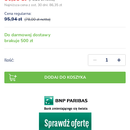
cena
cena
Najniższa cena z ost. 30 dni:
86,35
zł
wynosiła:
wynosi:
Cena regularna:
95,94 zł.
86,35 zł.
95,94
zł
(78,00 zł netto)
Do darmowej dostawy
brakuje 500 zł
Ilość:
DODAJ DO KOSZYKA