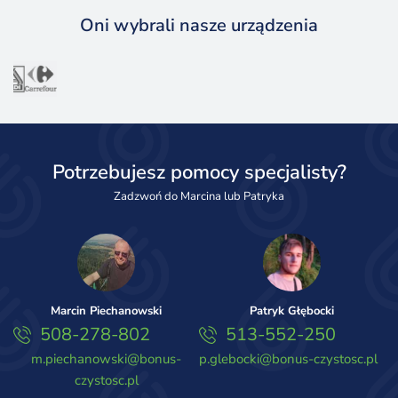
Oni wybrali nasze urządzenia
Potrzebujesz pomocy specjalisty?
Zadzwoń do Marcina lub Patryka
Marcin Piechanowski
Patryk Głębocki
508-278-802
513-552-250
m.piechanowski@bonus-
p.glebocki@bonus-czystosc.pl
czystosc.pl