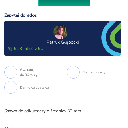
Zapytaj doradcę:
Patryk Głębocki
513-552-250
Gwarancja
Najniższe ceny
do 36 m-cy
Darmowa dostawa
Ssawa do odkurzaczy o średnicy 32 mm