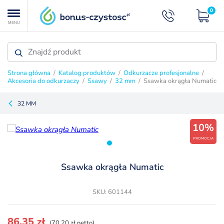
0
MENU
Strona główna
/
Katalog produktów
/
Odkurzacze profesjonalne
/
Akcesoria do odkurzaczy
/
Ssawy
/
32 mm
/ Ssawka okrągła Numatic
32 MM
10%
PROMOCJA
Ssawka okrągła Numatic
SKU: 601144
Pierwotna
Aktualna
86,35
zł
(70,20 zł netto)