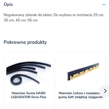
Opis
Regulowany zbierak do okien. Do wyboru w rozmiarze 25 cm,
35 cm, 45 cm, 55 cm
Pokrewne produkty
Moerman Guma HARD
Moerman Listwa z mosiądzu z
LIQUIDATOR Dura-Flex
gumą Soft (miękka) ściągaczki
(twarda) ściągaczki do mycia
do mycia szyb
szyb