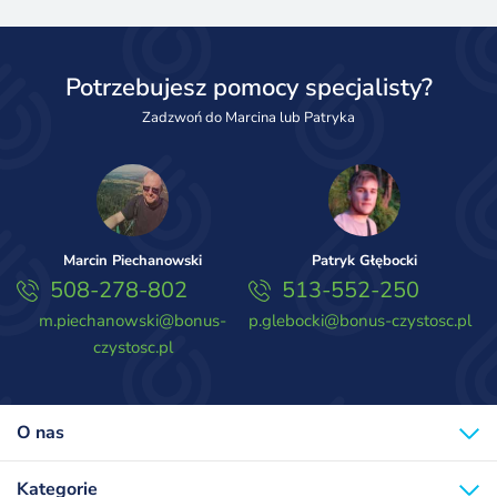
Potrzebujesz pomocy specjalisty?
Zadzwoń do Marcina lub Patryka
Marcin Piechanowski
Patryk Głębocki
508-278-802
513-552-250
m.piechanowski@bonus-
p.glebocki@bonus-czystosc.pl
czystosc.pl
O nas
Kategorie