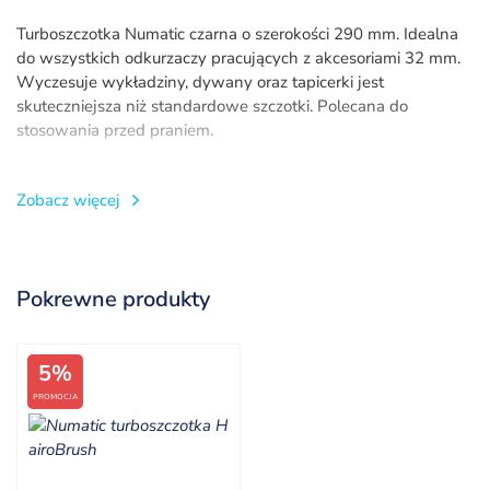
Turboszczotka Numatic czarna o szerokości 290 mm. Idealna
do wszystkich odkurzaczy pracujących z akcesoriami 32 mm.
Wyczesuje wykładziny, dywany oraz tapicerki jest
skuteczniejsza niż standardowe szczotki. Polecana do
stosowania przed praniem.
Pasuje do odkurzaczy:
Zobacz więcej
Henry HVR200
Henry HVR160
Henry HET160
Pokrewne produkty
Henry HET200
Harry HHR200
HPC 200-11 PetCare
5%
George GVE370
Charles CVC370
PROMOCJA
Henry Professional HVR240
Numatic PSP180
Numatic NVH180