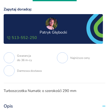
Zapytaj doradcę:
Patryk Głębocki
513-552-250
Gwarancja
Najniższe ceny
do 36 m-cy
Darmowa dostawa
Turboszczotka Numatic o szerokośći 290 mm
Opis