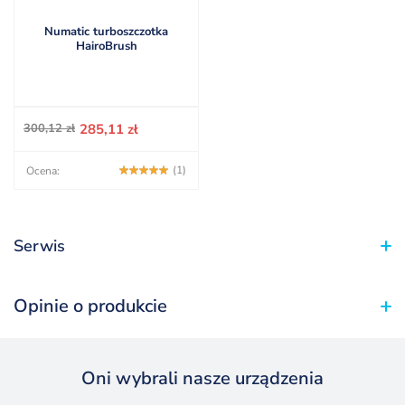
Numatic JVP180
Numatic NVQ200
Numatic turboszczotka
Numatic NVQ370
HairoBrush
Numatic PPR200
Numatic PPR370
Numatic PVT220
Numatic PVT370
Pierwotna
Aktualna
300,12
zł
285,11
zł
Numatic PPR240
cena
cena
wynosiła:
wynosi:
Numatic PPR370
(1)
Ocena:
300,12 zł.
285,11 zł.
Numatic PPH320
Serwis
Opinie o produkcie
Oni wybrali nasze urządzenia