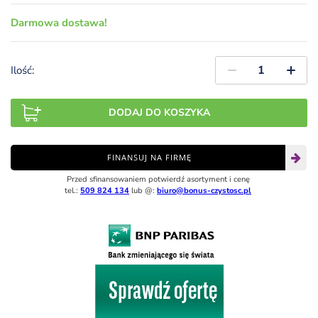
Darmowa dostawa!
Ilość:
DODAJ DO KOSZYKA
FINANSUJ NA FIRMĘ
Przed sfinansowaniem potwierdź asortyment i cenę
tel.:
509 824 134
lub @:
biuro@bonus-czystosc.pl