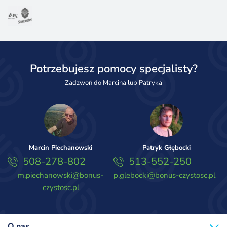
Potrzebujesz pomocy specjalisty?
Zadzwoń do Marcina lub Patryka
Marcin Piechanowski
Patryk Głębocki
508-278-802
513-552-250
m.piechanowski@bonus-
p.glebocki@bonus-czystosc.pl
czystosc.pl
O nas