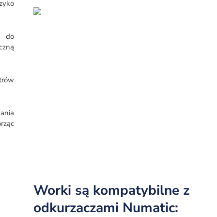
zyko
ę do
czną
trów
ania
rząc
Worki są kompatybilne z
odkurzaczami Numatic: