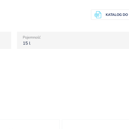
KATALOG DO
Pojemność
15 l