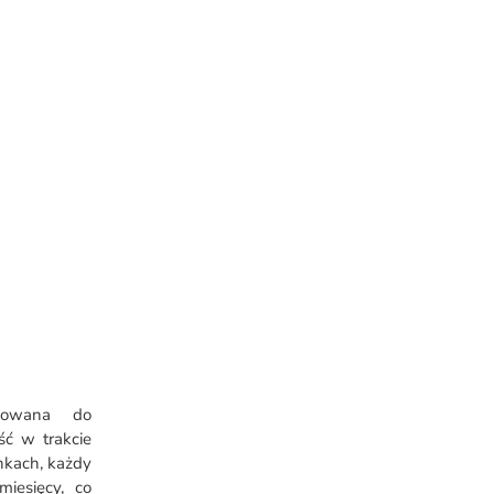
sowana do
ć w trakcie
kach, każdy
iesięcy, co