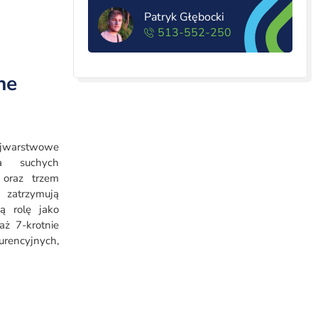
Patryk Głębocki
513-552-250
ne
ójwarstwowe
a suchych
 oraz trzem
zatrzymują
wą rolę jako
aż 7-krotnie
rencyjnych,