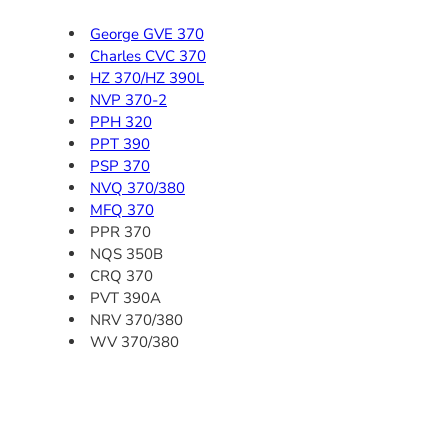
George GVE 370
Charles CVC 370
HZ 370/HZ 390L
NVP 370-2
PPH 320
PPT 390
PSP 370
NVQ 370/380
MFQ 370
PPR 370
NQS 350B
CRQ 370
PVT 390A
NRV 370/380
WV 370/380