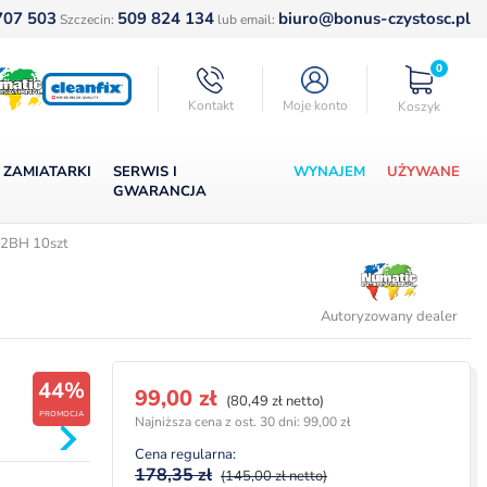
707 503
509 824 134
biuro@bonus-czystosc.pl
Szczecin:
lub email:
0
Kontakt
Moje konto
Koszyk
ZAMIATARKI
SERWIS I
WYNAJEM
UŻYWANE
GWARANCJA
 2BH 10szt
Autoryzowany dealer
44%
Pierwotna
Aktualna
99,00
zł
(80,49 zł netto)
PROMOCJA
cena
cena
Najniższa cena z ost. 30 dni:
99,00
zł
wynosiła:
wynosi:
Cena regularna:
178,35 zł.
99,00 zł.
178,35
zł
(145,00 zł netto)