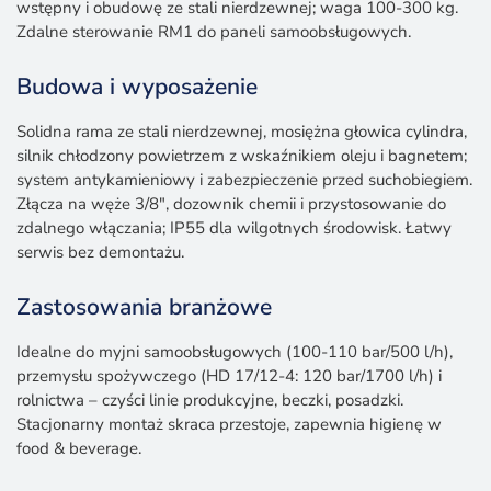
wstępny i obudowę ze stali nierdzewnej; waga 100-300 kg.
Zdalne sterowanie RM1 do paneli samoobsługowych.
Budowa i wyposażenie
Solidna rama ze stali nierdzewnej, mosiężna głowica cylindra,
silnik chłodzony powietrzem z wskaźnikiem oleju i bagnetem;
system antykamieniowy i zabezpieczenie przed suchobiegiem.
Złącza na węże 3/8″, dozownik chemii i przystosowanie do
zdalnego włączania; IP55 dla wilgotnych środowisk. Łatwy
serwis bez demontażu.
Zastosowania branżowe
Idealne do myjni samoobsługowych (100-110 bar/500 l/h),
przemysłu spożywczego (HD 17/12-4: 120 bar/1700 l/h) i
rolnictwa – czyści linie produkcyjne, beczki, posadzki.
Stacjonarny montaż skraca przestoje, zapewnia higienę w
food & beverage.