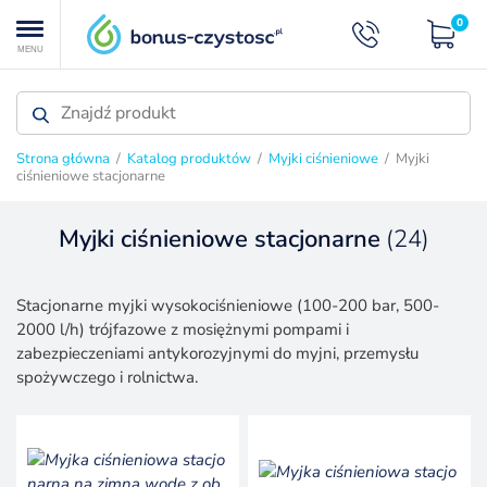
0
MENU
Strona główna
/
Katalog produktów
/
Myjki ciśnieniowe
/ Myjki
ciśnieniowe stacjonarne
Myjki ciśnieniowe stacjonarne
(24)
MYJKI CIŚNIENIOWE
Stacjonarne myjki wysokociśnieniowe (100-200 bar, 500-
2000 l/h) trójfazowe z mosiężnymi pompami i
zabezpieczeniami antykorozyjnymi do myjni, przemysłu
spożywczego i rolnictwa.