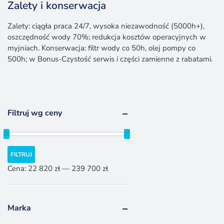
Zalety i konserwacja
Zalety: ciągła praca 24/7, wysoka niezawodność (5000h+),
oszczędność wody 70%; redukcja kosztów operacyjnych w
myjniach. Konserwacja: filtr wody co 50h, olej pompy co
500h; w Bonus-Czystość serwis i części zamienne z rabatami.
Filtruj wg ceny
Cena
Cena
FILTRUJ
min.
maks.
Cena:
22 820 zł
—
239 700 zł
Marka