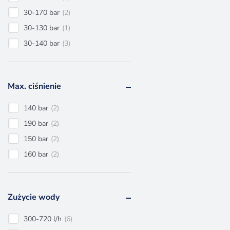
30-170 bar
2
30-130 bar
1
30-140 bar
3
30-160 bar
4
30-180 bar
12
Max. ciśnienie
140 bar
2
190 bar
2
150 bar
2
160 bar
2
180 bar
3
200 bar
13
Zużycie wody
300-720 l/h
6