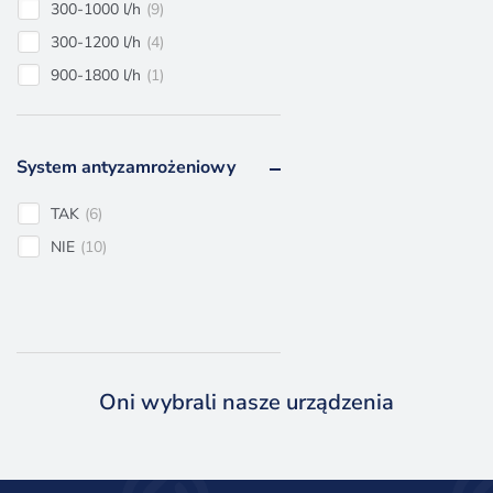
300-1000 l/h
9
300-1200 l/h
4
900-1800 l/h
1
900-2700 l/h
1
900-3600 l/h
1
System antyzamrożeniowy
900-4500 l/h
1
900-5400 l/h
1
TAK
6
NIE
10
Oni wybrali nasze urządzenia