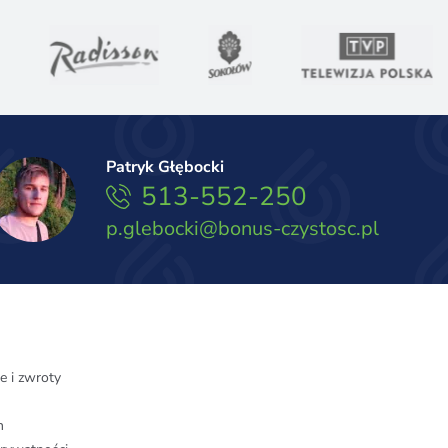
Patryk Głębocki
513-552-250
p.glebocki@bonus-czystosc.pl
e i zwroty
n