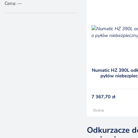
Cena:
—
Numatic HZ 390L odk
pyłów niebezpie
7 367,70
zł
Ocena:
Odkurzacze d