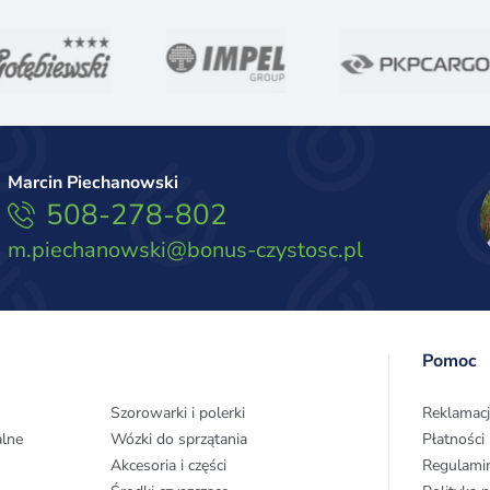
Marcin Piechanowski
508-278-802
m.piechanowski@bonus-czystosc.pl
Pomoc
Szorowarki i polerki
Reklamacj
alne
Wózki do sprzątania
Płatności
Akcesoria i części
Regulami