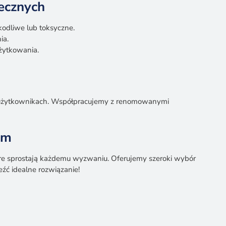
iecznych
odliwe lub toksyczne.
ia.
żytkowania.
h
h użytkownikach. Współpracujemy z renomowanymi
em
óre sprostają każdemu wyzwaniu. Oferujemy szeroki wybór
źć idealne rozwiązanie!