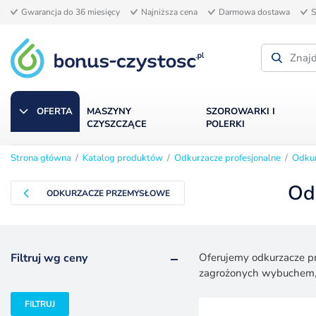
Gwarancja do 36 miesięcy
Najniższa cena
Darmowa dostawa
S
OFERTA
MASZYNY
SZOROWARKI I
CZYSZCZĄCE
POLERKI
Strona główna
/
Katalog produktów
/
Odkurzacze profesjonalne
/
Odku
Od
ODKURZACZE PRZEMYSŁOWE
Filtruj wg ceny
Oferujemy odkurzacze pr
zagrożonych wybuchem, 
Cena
Cena
FILTRUJ
min.
maks.