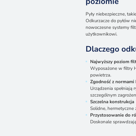
poziomie
Pyły niebezpieczne, taki
Odkurzacze do pyłów ni
nowoczesne systemy filt
użytkownikowi.
Dlaczego odk
Najwyższy poziom filt
Wyposażone w filtry H
powietrza.
Zgodność z normami 
Urządzenia spełniają 
szczególnym zagrożen
Szczelna konstrukcja
Solidne, hermetyczne 
Przystosowanie do ró
Doskonale sprawdzają 