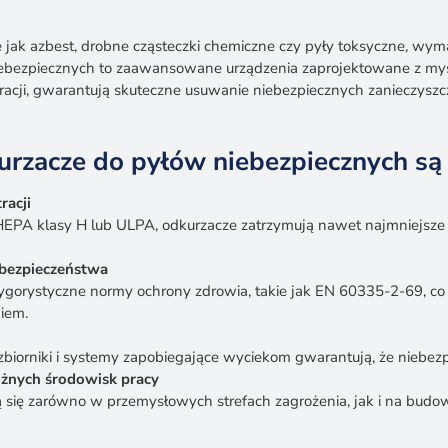
e jak azbest, drobne cząsteczki chemiczne czy pyły toksyczne, wym
ebezpiecznych to zaawansowane urządzenia zaprojektowane z myś
racji, gwarantują skuteczne usuwanie niebezpiecznych zanieczysz
urzacze do pyłów niebezpiecznych s
racji
EPA klasy H lub ULPA, odkurzacze zatrzymują nawet najmniejsze 
bezpieczeństwa
rygorystyczne normy ochrony zdrowia, takie jak EN 60335-2-69, co 
iem.
zbiorniki i systemy zapobiegające wyciekom gwarantują, że niebez
żnych środowisk pracy
się zarówno w przemysłowych strefach zagrożenia, jak i na budo