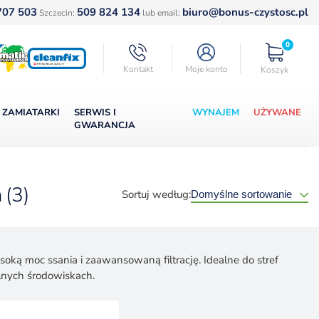
707 503
509 824 134
biuro@bonus-czystosc.pl
Szczecin:
lub email:
0
Kontakt
Moje konto
Koszyk
ZAMIATARKI
SERWIS I
WYNAJEM
UŻYWANE
GWARANCJA
h
(3)
Sortuj według:
ką moc ssania i zaawansowaną filtrację. Idealne do stref
lnych środowiskach.