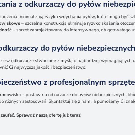
tania z odkurzaczy do pyłów niebezp
ządzenia minimalizują ryzyko wdychania pyłów, które mogą być szk
dowiskowe
– szczelna konstrukcja eliminuje ryzyko skażenia otoczen
dność
– sprzęt zaprojektowany do intensywnego, długotrwałego u
 odkurzaczy do pyłów niebezpiecznyc
ziesz odkurzacze stworzone z myślą o najbardziej wymagającyc
nić Ci najwyższą jakość i bezpieczeństwo.
pieczeństwo z profesjonalnym sprzęt
 środowiska – postaw na odkurzacze do pyłów niebezpiecznych, kt
o różnych zastosowań. Skontaktuj się z nami, a pomożemy Ci znale
zaufać. Sprawdź naszą ofertę już teraz!