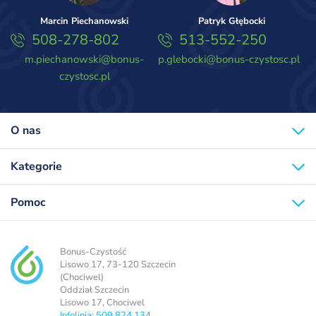
Marcin Piechanowski
Patryk Głębocki
508-278-802
513-552-250
m.piechanowski@bonus-
p.glebocki@bonus-czystosc.pl
czystosc.pl
O nas
Kategorie
Pomoc
Bonus-Czystość
Lisowo 17, 73-120 Szczecin
(Chociwel)
Oddział Szczecin
Lisowo 17, Chociwel
Infolinia: 509 824 134