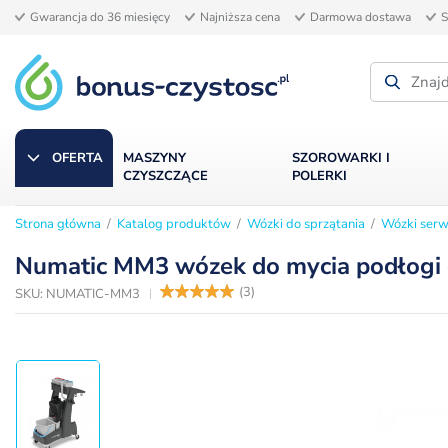
Gwarancja do 36 miesięcy
Najniższa cena
Darmowa dostawa
S
OFERTA
MASZYNY
SZOROWARKI I
CZYSZCZĄCE
POLERKI
Strona główna
/
Katalog produktów
/
Wózki do sprzątania
/
Wózki ser
WÓZKI SERWISOWE
Numatic MM3 wózek do mycia podłog
(
3
)
SKU: NUMATIC-MM3