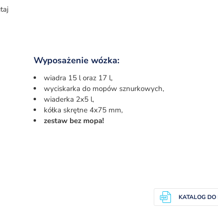
taj
Wyposażenie wózka:
wiadra 15 l oraz 17 l,
wyciskarka do mopów sznurkowych,
wiaderka 2x5 l,
kółka skrętne 4x75 mm,
zestaw bez mopa!
KATALOG DO