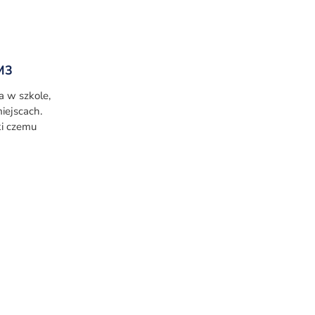
M3
a w szkole,
miejscach.
ki czemu