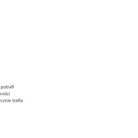
potrafi
wości
znie trafia