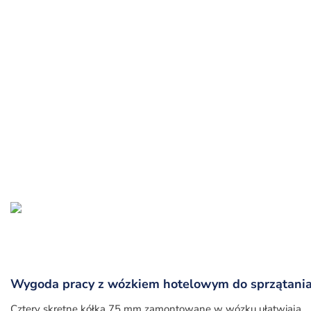
Wygoda pracy z wózkiem hotelowym do sprzątani
Cztery skrętne kółka 75 mm zamontowane w wózku ułatwiają