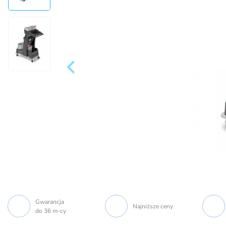
Gwarancja
Najniższe ceny
do 36 m-cy