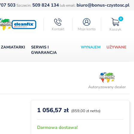
707 503
509 824 134
biuro@bonus-czystosc.pl
Szczecin:
lub email:
0
Kontakt
Moje konto
Koszyk
ZAMIATARKI
SERWIS I
WYNAJEM
UŻYWANE
GWARANCJA
Autoryzowany dealer
1 056,57
zł
(859,00 zł netto)
Darmowa dostawa!