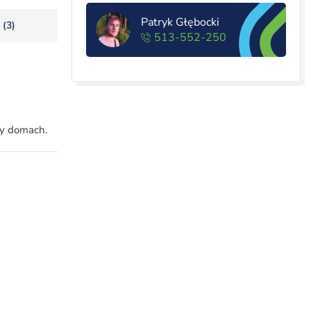
Patryk Głębocki
 (3)
513-552-250
zy domach.