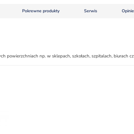
Pokrewne produkty
Serwis
Opinie
h powierzchniach np. w sklepach, szkołach, szpitalach, biurach c