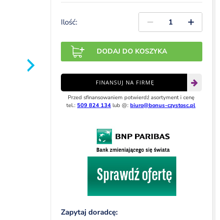
Ilość:
DODAJ DO KOSZYKA
FINANSUJ NA FIRMĘ
Przed sfinansowaniem potwierdź asortyment i cenę
tel.:
509 824 134
lub @:
biuro@bonus-czystosc.pl
Zapytaj doradcę: