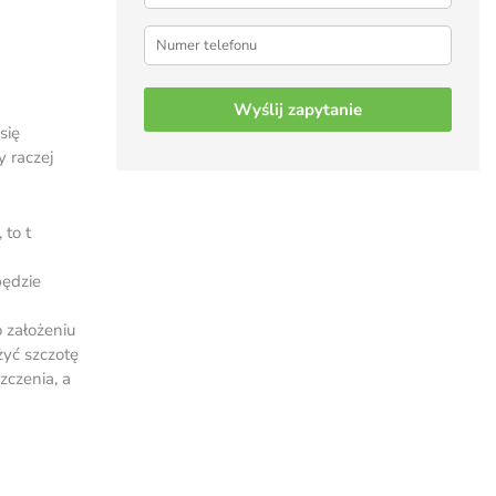
Telefon
*
Name
się
To pole jest używane do walidacji i powinno po
y raczej
 to t
będzie
 założeniu
żyć szczotę
czenia, a