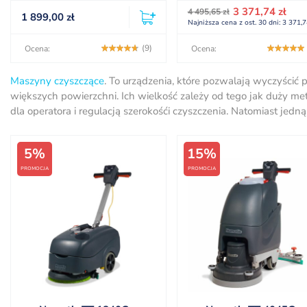
Pierwotna
Aktualna
3 371,74
zł
4 495,65
zł
1 899,00
zł
cena
cena
Najniższa cena z ost. 30 dni:
3 371,
wynosiła:
wynosi:
4 495,65 zł.
3 371,74 zł.
(9)
Ocena:
Ocena:
Maszyny czyszczące
. To urządzenia, które pozwalają wyczyścić
większych powierzchni. Ich wielkość zależy od tego jak duży me
dla operatora i regulacją szerokośći czyszczenia. Natomiast jedną
5%
15%
PROMOCJA
PROMOCJA