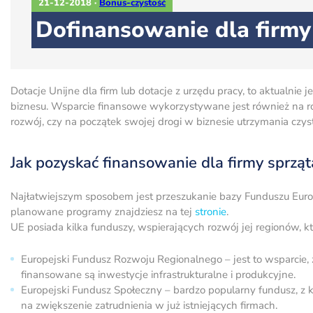
21-12-2018
·
Bonus-czystość
Dofinansowanie dla firmy 
Dotacje Unijne dla firm lub dotacje z urzędu pracy, to aktualni
biznesu. Wsparcie finansowe wykorzystywane jest również na rozw
rozwój, czy na początek swojej drogi w biznesie utrzymania czys
Jak pozyskać finansowanie dla firmy sprząt
Najłatwiejszym sposobem jest przeszukanie bazy Funduszu Europ
planowane programy znajdziesz na tej
stronie
.
UE posiada kilka funduszy, wspierających rozwój jej regionów, 
Europejski Fundusz Rozwoju Regionalnego – jest to wsparcie, z
finansowane są inwestycje infrastrukturalne i produkcyjne.
Europejski Fundusz Społeczny – bardzo popularny fundusz, z
na zwiększenie zatrudnienia w już istniejących firmach.