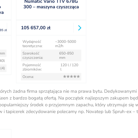
Numatic Vario TTV 678G
o
300 – maszyna czyszcząca
wa
105 657,00
zł
,85
zł
Wydajność
~3000-5000
teoretyczna:
m2/h
 mm
Szerokość
650-850
czyszczenia:
mm
 40l
Pojemność
120 l / 120
(4)
zbiorników:
l
Ocena:
z których żadna firma sprzątająca nie ma prawa bytu. Dedykowanymi
 Kleen z bardzo bogatą ofertą. Na początek najlepszym zakupem będ
jpopularniejszy środek o przyjemnym zapachu, który utrzymuje się 
 i tapicerek zdecydowanie polecamy np. Novatep lub Spruh-ex – 