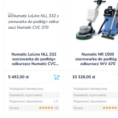
Numatic LoLine NLL 332
Numatic NR 1500
szorowarka do podłóg+
szorowarka do podłóg
odkurzacz Numatic CVC
odkurzacz WV 470
370
5 492,00
zł
10 328,00
zł
Wydajność teoretyczna:
Wydajność teoretyczna:
Szerokość czyszczenia:
Szerokość czyszczenia:
Pojemność zbiorników:
l / l
Pojemność zbiorników:
(2)
Ocena:
Ocena: