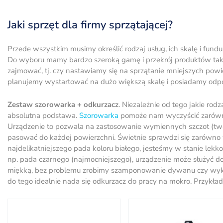
Jaki sprzęt dla firmy sprzątającej?
Przede wszystkim musimy określić rodzaj usług, ich skalę i fund
Do wyboru mamy bardzo szeroką gamę i przekrój produktów tak
zajmować, tj. czy nastawiamy się na sprzątanie mniejszych powier
planujemy wystartować na dużo większą skalę i posiadamy odp
Zestaw szorowarka + odkurzacz
. Niezależnie od tego jakie rod
absolutna podstawa.
Szorowarka
pomoże nam wyczyścić zarówno
Urządzenie to pozwala na zastosowanie wymiennych szczot (tward
pasować do każdej powierzchni. Świetnie sprawdzi się zarówno
najdelikatniejszego pada koloru białego, jesteśmy w stanie lek
np. pada czarnego (najmocniejszego), urządzenie może służyć do
miękką, bez problemu zrobimy szamponowanie dywanu czy wykład
do tego idealnie nada się odkurzacz do pracy na mokro. Przykł