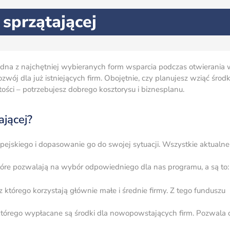
sprzątającej
e jedna z najchętniej wybieranych form wsparcia podczas otwierania
ój dla już istniejących firm. Obojętnie, czy planujesz wziąć środk
tości – potrzebujesz dobrego kosztorysu i biznesplanu.
ającej?
ejskiego i dopasowanie go do swojej sytuacji. Wszystkie aktualne 
które pozwalają na wybór odpowiedniego dla nas programu, a są to:
 którego korzystają głównie małe i średnie firmy. Z tego funduszu
 którego wypłacane są środki dla nowopowstających firm. Pozwala 