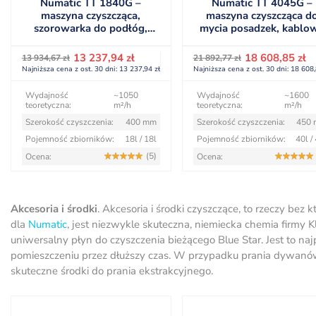
Numatic TT 1840G –
Numatic TT 4045G –
maszyna czyszcząca,
maszyna czyszcząca d
szorowarka do podłóg,
mycia posadzek, kablo
kablowa
Pierwotna
Aktualna
Pierwotna
Aktualna
13 237,94
zł
18 608,85
zł
13 934,67
zł
21 892,77
zł
cena
cena
cena
cena
Najniższa cena z ost. 30 dni:
13 237,94
zł
Najniższa cena z ost. 30 dni:
18 608
wynosiła:
wynosi:
wynosiła:
wynosi:
13 934,67 zł.
13 237,94 zł.
21 892,77 zł.
18 608,85 zł.
Wydajność
~1050
Wydajność
~1600
teoretyczna:
m²/h
teoretyczna:
m²/h
Szerokość czyszczenia:
400 mm
Szerokość czyszczenia:
450
Pojemność zbiorników:
18l / 18l
Pojemność zbiorników:
40l /
(5)
Ocena:
Ocena:
Akcesoria i środki
. Akcesoria i środki czyszczące, to rzeczy be
dla
Numatic
, jest niezwykle skuteczna, niemiecka chemia firmy
uniwersalny płyn do czyszczenia bieżącego Blue Star. Jest to na
pomieszczeniu przez dłuższy czas. W przypadku prania dywanów
skuteczne środki do prania ekstrakcyjnego.