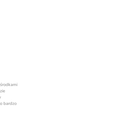
 środkami
zie
w
to bardzo