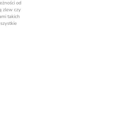
eżności od
ą zlew czy
ami takich
szystkie