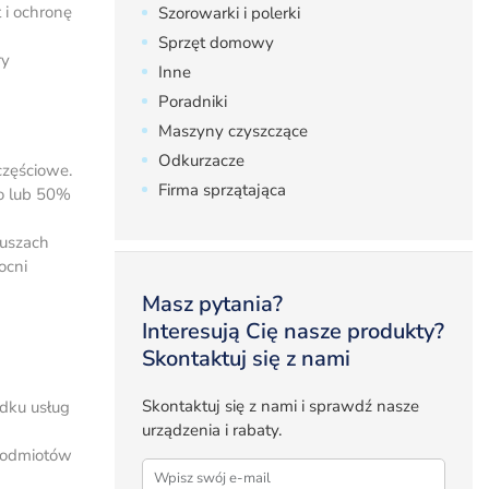
 i ochronę
Szorowarki i polerki
Sprzęt domowy
ry
Inne
Poradniki
Maszyny czyszczące
Odkurzacze
częściowe.
Firma sprzątająca
o lub 50%
duszach
ocni
Masz pytania?
Interesują Cię nasze produkty?
Skontaktuj się z nami
Skontaktuj się z nami i sprawdź nasze
adku usług
urządzenia i rabaty.
 podmiotów
Email
*