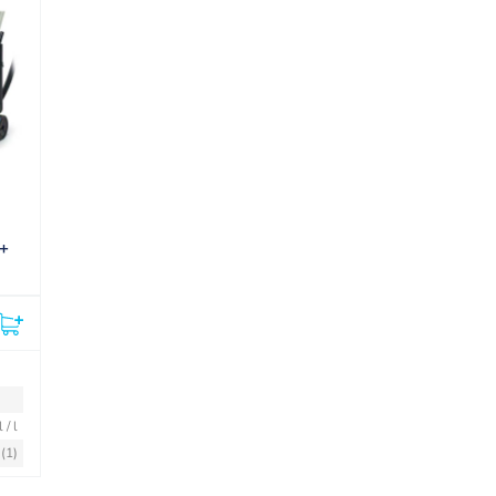
 +
l / l
(1)