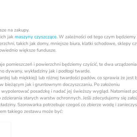
usze na zakupy.
ich jak
maszyny czyszczące
. W zależności od tego czym będziemy 
zchni, takich jak domy, mniejsze biura, klatki schodowe, sklepy cz
owiednio większe fundusze.
zaje pomieszczeń i powierzchni będziemy czyścić, te dwa urządzenia,
 dywany, wykładziny jak i podłogi twarde.
ej lub miękkiej) lub różnej twardości padów, co sprawia że jest 
 w bieżącym jak i gruntownym doczyszczaniu. Po założeniu
ko wypolerować posadzkę i nadać jej świeższy wygląd. Natomiast po
 zdzierania starych warstw ochronnych. Jeśli zdecydujemy się zało
ziny. Szorowarka potrzebuje czegoś co zbierze wodę i zanieczysz
adem takiego zestawu może być: