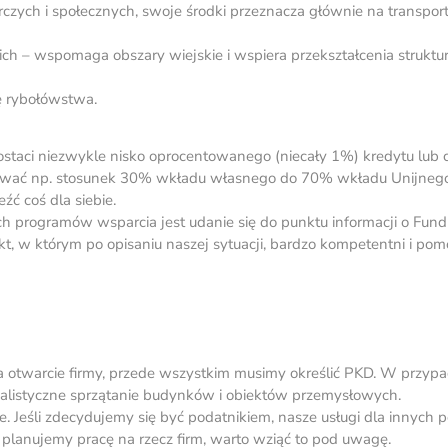
zych i społecznych, swoje środki przeznacza głównie na transport
h – wspomaga obszary wiejskie i wspiera przekształcenia struktu
ję rybołówstwa.
staci niezwykle nisko oprocentowanego (niecały 1%) kredytu lub 
mować np. stosunek 30% wkładu własnego do 70% wkładu Unijneg
źć coś dla siebie.
h programów wsparcia jest udanie się do punktu informacji o Fun
t, w którym po opisaniu naszej sytuacji, bardzo kompetentni i pom
na otwarcie firmy, przede wszystkim musimy określić PKD. W przyp
cjalistyczne sprzątanie budynków i obiektów przemysłowych.
. Jeśli zdecydujemy się być podatnikiem, nasze usługi dla innych
planujemy pracę na rzecz firm, warto wziąć to pod uwagę.