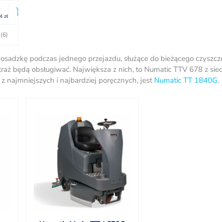
74
zł
(6)
 posadzkę podczas jednego przejazdu, służące do bieżącego czyszcz
traż będą obsługiwać. Największa z nich, to Numatic TTV 678 z sie
 z najmniejszych i najbardziej poręcznych, jest
Numatic TT 1840G
.