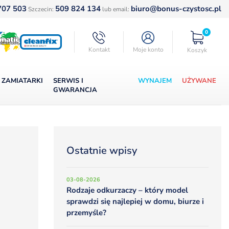
707 503
509 824 134
biuro@bonus-czystosc.pl
Szczecin:
lub email:
0
Kontakt
Moje konto
Koszyk
ZAMIATARKI
SERWIS I
WYNAJEM
UŻYWANE
GWARANCJA
Ostatnie wpisy
03-08-2026
Rodzaje odkurzaczy – który model
sprawdzi się najlepiej w domu, biurze i
przemyśle?