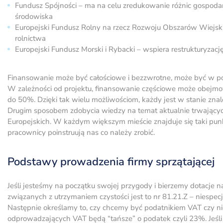
Fundusz Spójności – ma na celu zredukowanie różnic gospodarc
środowiska
Europejski Fundusz Rolny na rzecz Rozwoju Obszarów Wiejskic
rolnictwa
Europejski Fundusz Morski i Rybacki – wspiera restrukturyzac
Finansowanie może być całościowe i bezzwrotne, może być w po
W zależności od projektu, finansowanie częściowe może obej
do 50%. Dzięki tak wielu możliwościom, każdy jest w stanie znale
Drugim sposobem zdobycia wiedzy na temat aktualnie trwającyc
Europejskich. W każdym większym mieście znajduje się taki punk
pracownicy poinstruują nas co należy zrobić.
Podstawy prowadzenia firmy sprzątającej
Jeśli jesteśmy na początku swojej przygody i bierzemy dotacje 
związanych z utrzymaniem czystości jest to nr 81.21.Z – niespe
Następnie określamy to, czy chcemy być podatnikiem VAT czy nie
odprowadzających VAT będą “tańsze” o podatek czyli 23%. Jeśli 