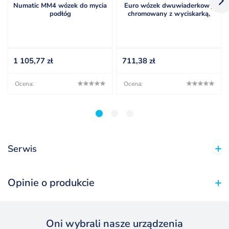
Numatic MM4 wózek do mycia
Euro wózek dwuwiaderkowy
podłóg
chromowany z wyciskarką,
szczękową TTS
1 105,77
zł
711,38
zł
Ocena:
Ocena:
1
2
3
Serwis
Opinie o produkcie
Oni wybrali nasze urządzenia