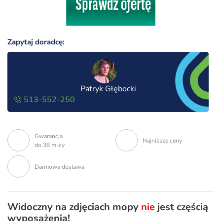
Zapytaj doradcę:
Patryk Głębocki
513-552-250
Gwarancja
Najniższe ceny
do 36 m-cy
Darmowa dostawa
Widoczny na zdjęciach mopy
nie
jest częścią
wyposażenia!