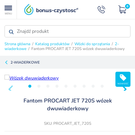
0
MENU
Strona główna
/
Katalog produktów
/
Wózki do sprzątania
/
2-
wiaderkowe
/ Fantom PROCART JET 720S wózek dwuwiaderkowy
2-WIADERKOWE
NOWOŚĆ
Fantom PROCART JET 720S wózek
dwuwiaderkowy
SKU: PROCART_JET_720S