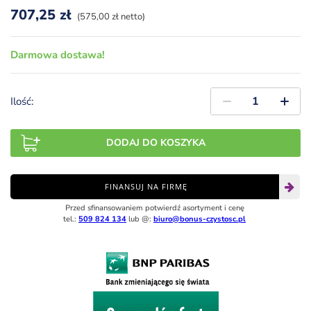
707,25
zł
(575,00 zł netto)
Darmowa dostawa!
Ilość:
DODAJ DO KOSZYKA
FINANSUJ NA FIRMĘ
Przed sfinansowaniem potwierdź asortyment i cenę
tel.:
509 824 134
lub @:
biuro@bonus-czystosc.pl