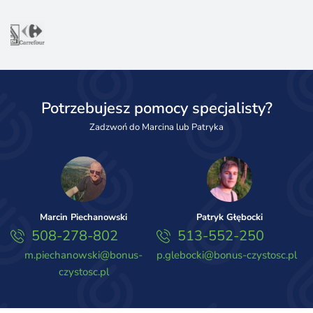
Potrzebujesz pomocy specjalisty?
Zadzwoń do Marcina lub Patryka
Marcin Piechanowski
Patryk Głębocki
508-278-802
513-552-250
m.piechanowski@bonus-
p.glebocki@bonus-czystosc.pl
czystosc.pl