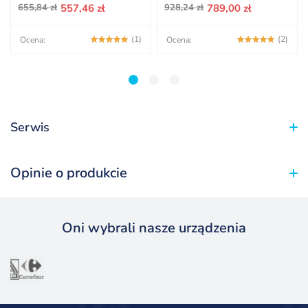
Pierwotna
Aktualna
655,84
zł
557,46
zł
928,24
zł
789,00
zł
cena
cena
wynosiła:
wynosi:
(1)
(2)
Ocena:
Ocena:
928,24 zł.
789,00 zł.
1
2
3
Serwis
Opinie o produkcie
Oni wybrali nasze urządzenia