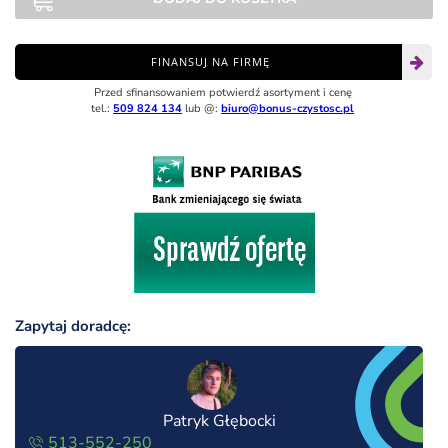
FINANSUJ NA FIRMĘ
Przed sfinansowaniem potwierdź asortyment i cenę
tel.:
509 824 134
lub @:
biuro@bonus-czystosc.pl
Zapytaj doradcę:
Patryk Głębocki
513-552-250