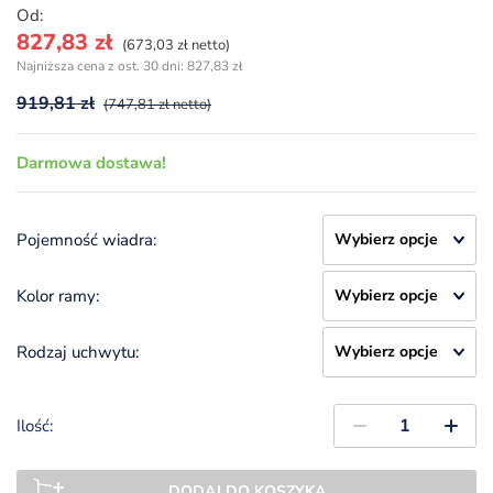
Od:
827,83
zł
(673,03 zł netto)
Najniższa cena z ost. 30 dni:
827,83
zł
919,81
zł
(747,81 zł netto)
Darmowa dostawa!
Pojemność wiadra:
Kolor ramy:
Rodzaj uchwytu:
Ilość:
DODAJ DO KOSZYKA