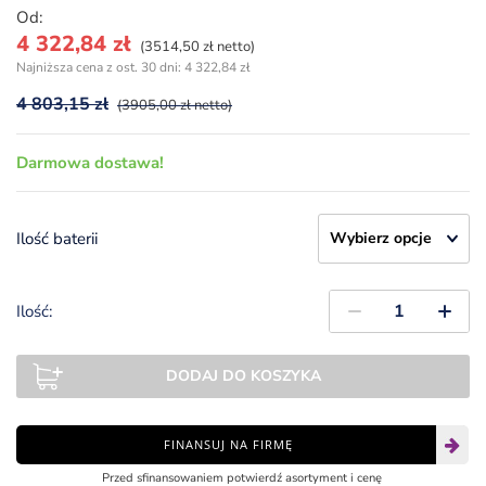
Od:
4 322,84
zł
(3514,50 zł netto)
Najniższa cena z ost. 30 dni:
4 322,84
zł
4 803,15
zł
(3905,00 zł netto)
Darmowa dostawa!
Ilość baterii
Ilość:
DODAJ DO KOSZYKA
FINANSUJ NA FIRMĘ
Przed sfinansowaniem potwierdź asortyment i cenę