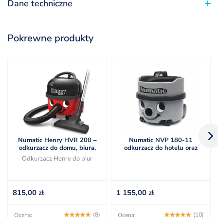
Dane techniczne
Pokrewne produkty
Numatic Henry HVR 200 –
Numatic NVP 180-11
odkurzacz do domu, biura,
odkurzacz do hotelu oraz
hotelu do pracy na sucho
biura (dawniej NVH 180-11)
Odkurzacz Henry do biur
815,00
zł
1 155,00
zł
(8)
(10)
Ocena:
Ocena: