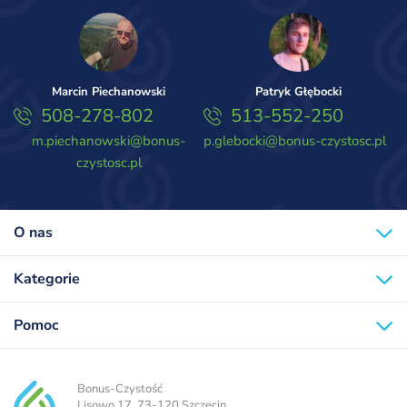
Marcin Piechanowski
Patryk Głębocki
508-278-802
513-552-250
m.piechanowski@bonus-
p.glebocki@bonus-czystosc.pl
czystosc.pl
O nas
Kategorie
Pomoc
Bonus-Czystość
Lisowo 17, 73-120 Szczecin