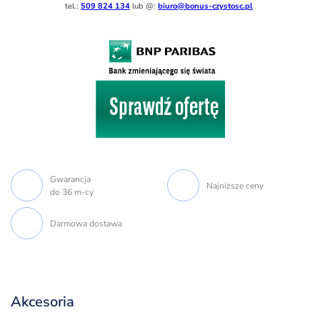
tel.:
509 824 134
lub @:
biuro@bonus-czystosc.pl
Gwarancja
Najniższe ceny
do 36 m-cy
Darmowa dostawa
Akcesoria