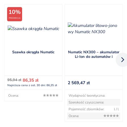
10%
PROMOCJA
Ssawka okrągła Numatic
Numatic NX300 – akumulator
Li-Ion do automatów i
odkurzaczy z serii NX
Pierwotna
Aktualna
95,94
zł
86,35
zł
2 569,47
zł
cena
cena
Najniższa cena z ost. 30 dni:
86,35
zł
wynosiła:
wynosi:
95,94 zł.
86,35 zł.
Ocena:
Wydajność teoretyczna:
Szerokość czyszczenia:
Pojemność zbiorników:
l / l
Ocena: