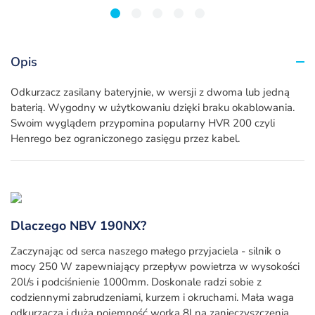
1
2
3
4
5
Opis
Odkurzacz zasilany bateryjnie, w wersji z dwoma lub jedną
baterią. Wygodny w użytkowaniu dzięki braku okablowania.
Swoim wyglądem przypomina popularny HVR 200 czyli
Henrego bez ograniczonego zasięgu przez kabel.
Dlaczego NBV 190NX?
Zaczynając od serca naszego małego przyjaciela - silnik o
mocy 250 W zapewniający przepływ powietrza w wysokości
20l/s i podciśnienie 1000mm. Doskonale radzi sobie z
codziennymi zabrudzeniami, kurzem i okruchami. Mała waga
odkurzacza i duża pojemność worka 8l na zanieczyszczenia